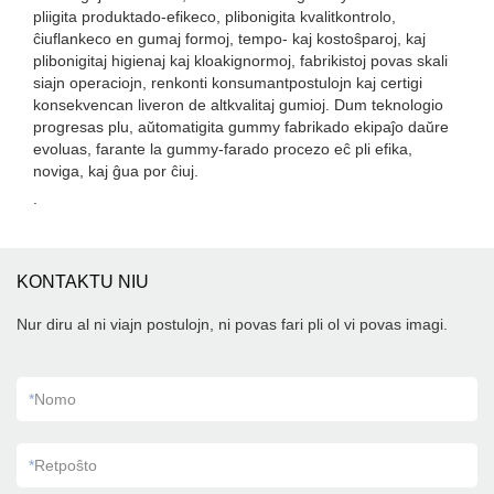
pliigita produktado-efikeco, plibonigita kvalitkontrolo,
ĉiuflankeco en gumaj formoj, tempo- kaj kostoŝparoj, kaj
plibonigitaj higienaj kaj kloakignormoj, fabrikistoj povas skali
siajn operaciojn, renkonti konsumantpostulojn kaj certigi
konsekvencan liveron de altkvalitaj gumioj. Dum teknologio
progresas plu, aŭtomatigita gummy fabrikado ekipaĵo daŭre
evoluas, farante la gummy-farado procezo eĉ pli efika,
noviga, kaj ĝua por ĉiuj.
.
KONTAKTU NIU
Nur diru al ni viajn postulojn, ni povas fari pli ol vi povas imagi.
*
Nomo
*
Retpoŝto