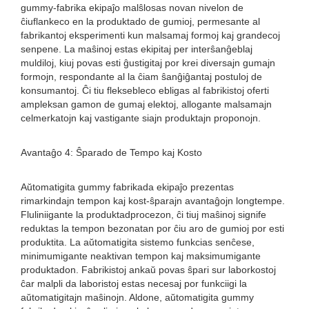
gummy-fabrika ekipaĵo malŝlosas novan nivelon de
ĉiuflankeco en la produktado de gumioj, permesante al
fabrikantoj eksperimenti kun malsamaj formoj kaj grandecoj
senpene. La maŝinoj estas ekipitaj per interŝanĝeblaj
muldiloj, kiuj povas esti ĝustigitaj por krei diversajn gumajn
formojn, respondante al la ĉiam ŝanĝiĝantaj postuloj de
konsumantoj. Ĉi tiu fleksebleco ebligas al fabrikistoj oferti
ampleksan gamon de gumaj elektoj, allogante malsamajn
celmerkatojn kaj vastigante siajn produktajn proponojn.
Avantaĝo 4: Ŝparado de Tempo kaj Kosto
Aŭtomatigita gummy fabrikada ekipaĵo prezentas
rimarkindajn tempon kaj kost-ŝparajn avantaĝojn longtempe.
Fluliniigante la produktadprocezon, ĉi tiuj maŝinoj signife
reduktas la tempon bezonatan por ĉiu aro de gumioj por esti
produktita. La aŭtomatigita sistemo funkcias senĉese,
minimumigante neaktivan tempon kaj maksimumigante
produktadon. Fabrikistoj ankaŭ povas ŝpari sur laborkostoj
ĉar malpli da laboristoj estas necesaj por funkciigi la
aŭtomatigitajn maŝinojn. Aldone, aŭtomatigita gummy