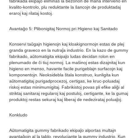
fabrikada ekipaĵo eliminas la bezonon de mana interveno en
kvalito-kontrolo, plu reduktante la ŝancojn de produktadaj
eraroj kaj rilataj kostoj.
Avantaĝo 5: Plibonigitaj Normoj pri Higieno kaj Sanitado
Konservi taŭgajn higienojn kaj kloakignormojn estas de plej
granda graveco en la nutraĵa industrio. En la kazo de gummy
fabrikado, aŭtomatigita ekipaĵo ludas decidan rolon en
plenumado de ĉi tiuj normoj. La maŝinoj estas dizajnitaj kun
higieno en menso, havante facile purigeblajn surfacojn kaj
komponentojn. Neoksidebla ŝtala konstruo, kunligita kun
aŭtomatigitaj purigadprocezoj, certigas, ke kruc-poluadaj
riskoj estas minimumigitaj. Fabrikistoj povas pli efike aliĝi al
striktaj sanitaraj regularoj kaj postuloj, certigante, ke la gumaj
produktoj restas sekuraj kaj liberaj de nedezirataj poluaĵoj.
Konkludo
Aŭtomatigita gummy fabrikado ekipaĵo alportas multajn
avantaĝojn al la tablo, revoluciante la gummy industrio. Kun