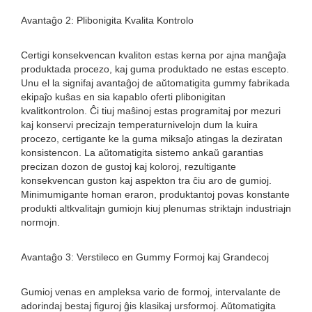
Avantaĝo 2: Plibonigita Kvalita Kontrolo
Certigi konsekvencan kvaliton estas kerna por ajna manĝaĵa
produktada procezo, kaj guma produktado ne estas escepto.
Unu el la signifaj avantaĝoj de aŭtomatigita gummy fabrikada
ekipaĵo kuŝas en sia kapablo oferti plibonigitan
kvalitkontrolon. Ĉi tiuj maŝinoj estas programitaj por mezuri
kaj konservi precizajn temperaturnivelojn dum la kuira
procezo, certigante ke la guma miksaĵo atingas la deziratan
konsistencon. La aŭtomatigita sistemo ankaŭ garantias
precizan dozon de gustoj kaj koloroj, rezultigante
konsekvencan guston kaj aspekton tra ĉiu aro de gumioj.
Minimumigante homan eraron, produktantoj povas konstante
produkti altkvalitajn gumiojn kiuj plenumas striktajn industriajn
normojn.
Avantaĝo 3: Verstileco en Gummy Formoj kaj Grandecoj
Gumioj venas en ampleksa vario de formoj, intervalante de
adorindaj bestaj figuroj ĝis klasikaj ursformoj. Aŭtomatigita