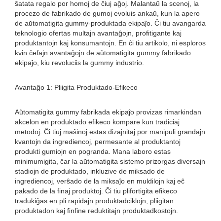
ŝatata regalo por homoj de ĉiuj aĝoj. Malantaŭ la scenoj, la
procezo de fabrikado de gumoj evoluis ankaŭ, kun la apero
de aŭtomatigita gummy-produktada ekipaĵo. Ĉi tiu avangarda
teknologio ofertas multajn avantaĝojn, profitigante kaj
produktantojn kaj konsumantojn. En ĉi tiu artikolo, ni esploros
kvin ĉefajn avantaĝojn de aŭtomatigita gummy fabrikado
ekipaĵo, kiu revoluciis la gummy industrio.
Avantaĝo 1: Pliigita Produktado-Efikeco
Aŭtomatigita gummy fabrikada ekipaĵo provizas rimarkindan
akcelon en produktado efikeco kompare kun tradiciaj
metodoj. Ĉi tiuj maŝinoj estas dizajnitaj por manipuli grandajn
kvantojn da ingrediencoj, permesante al produktantoj
produkti gumiojn en pogranda. Mana laboro estas
minimumigita, ĉar la aŭtomatigita sistemo prizorgas diversajn
stadiojn de produktado, inkluzive de miksado de
ingrediencoj, verŝado de la miksaĵo en muldilojn kaj eĉ
pakado de la finaj produktoj. Ĉi tiu plifortigita efikeco
tradukiĝas en pli rapidajn produktadciklojn, pliigitan
produktadon kaj finfine reduktitajn produktadkostojn.