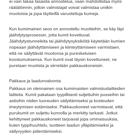
ei vain takaa tasaista annostelua, vaan mahdollistaa myös
räätälöinnin, jolloin valmistajat voivat valmistaa uniikin
muotoisia ja jopa täytteillä varustettuja kumeja.
Kun kumimainen seos on annosteltu muotteihin, se käy läpi
jäähdytysprosessin, jotta kumit kovettuvat.
Jäähdytystunneleita tai jäähdytysyksiköitä käytetään kumien
nopeaan jäähdyttämiseen ja kiinteyttämiseen varmistaen,
että ne säilyttävät muotonsa ja pureskeluisen
koostumuksensa. Kun kumit ovat täysin kovettuneet, ne
puretaan muotista ja siirretään pakkauskoneisiin.
Pakkaus ja laadunvalvonta
Pakkaus on olennainen osa kumimaisten valmistuslaitteiden
laitteita. Kumit pakataan tyypillisesti suljettuihin pusseihin tai
astioihin niiden tuoreuden säilyttämiseksi ja kosteuden
imeytymisen estämiseksi. Pakkauskoneet varmistavat, että
purukumit on suljettu kunnolla ja merkitty tarkasti. Jotkut
kehittyneet pakkauskoneet tarjoavat jopa ominaisuuksia,
kuten typpihuuhtelu, tuotteen laadun ylläpitämiseksi ja
säilyvyyden pidentämiseksi.