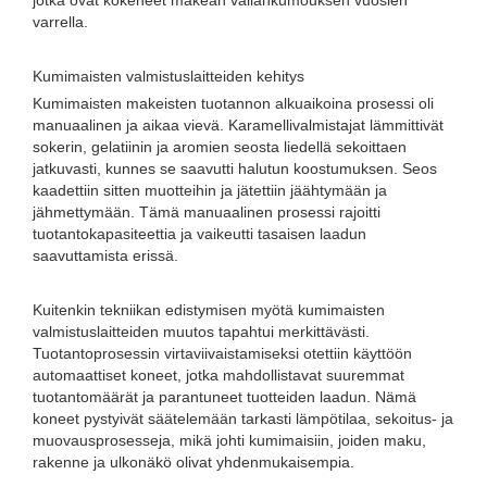
jotka ovat kokeneet makean vallankumouksen vuosien
varrella.
Kumimaisten valmistuslaitteiden kehitys
Kumimaisten makeisten tuotannon alkuaikoina prosessi oli
manuaalinen ja aikaa vievä. Karamellivalmistajat lämmittivät
sokerin, gelatiinin ja aromien seosta liedellä sekoittaen
jatkuvasti, kunnes se saavutti halutun koostumuksen. Seos
kaadettiin sitten muotteihin ja jätettiin jäähtymään ja
jähmettymään. Tämä manuaalinen prosessi rajoitti
tuotantokapasiteettia ja vaikeutti tasaisen laadun
saavuttamista erissä.
Kuitenkin tekniikan edistymisen myötä kumimaisten
valmistuslaitteiden muutos tapahtui merkittävästi.
Tuotantoprosessin virtaviivaistamiseksi otettiin käyttöön
automaattiset koneet, jotka mahdollistavat suuremmat
tuotantomäärät ja parantuneet tuotteiden laadun. Nämä
koneet pystyivät säätelemään tarkasti lämpötilaa, sekoitus- ja
muovausprosesseja, mikä johti kumimaisiin, joiden maku,
rakenne ja ulkonäkö olivat yhdenmukaisempia.