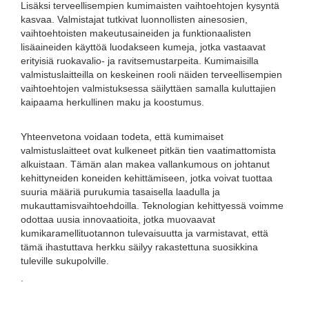
Lisäksi terveellisempien kumimaisten vaihtoehtojen kysyntä
kasvaa. Valmistajat tutkivat luonnollisten ainesosien,
vaihtoehtoisten makeutusaineiden ja funktionaalisten
lisäaineiden käyttöä luodakseen kumeja, jotka vastaavat
erityisiä ruokavalio- ja ravitsemustarpeita. Kumimaisilla
valmistuslaitteilla on keskeinen rooli näiden terveellisempien
vaihtoehtojen valmistuksessa säilyttäen samalla kuluttajien
kaipaama herkullinen maku ja koostumus.
Yhteenvetona voidaan todeta, että kumimaiset
valmistuslaitteet ovat kulkeneet pitkän tien vaatimattomista
alkuistaan. Tämän alan makea vallankumous on johtanut
kehittyneiden koneiden kehittämiseen, jotka voivat tuottaa
suuria määriä purukumia tasaisella laadulla ja
mukauttamisvaihtoehdoilla. Teknologian kehittyessä voimme
odottaa uusia innovaatioita, jotka muovaavat
kumikaramellituotannon tulevaisuutta ja varmistavat, että
tämä ihastuttava herkku säilyy rakastettuna suosikkina
tuleville sukupolville.
.