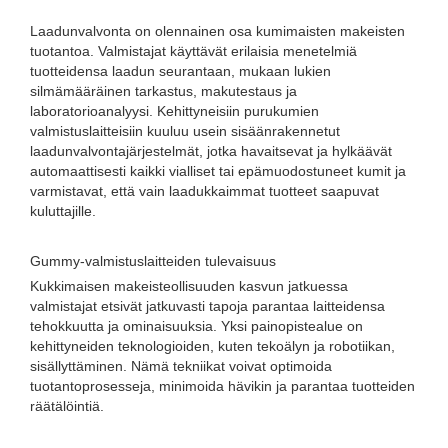
Laadunvalvonta on olennainen osa kumimaisten makeisten
tuotantoa. Valmistajat käyttävät erilaisia ​​menetelmiä
tuotteidensa laadun seurantaan, mukaan lukien
silmämääräinen tarkastus, makutestaus ja
laboratorioanalyysi. Kehittyneisiin purukumien
valmistuslaitteisiin kuuluu usein sisäänrakennetut
laadunvalvontajärjestelmät, jotka havaitsevat ja hylkäävät
automaattisesti kaikki vialliset tai epämuodostuneet kumit ja
varmistavat, että vain laadukkaimmat tuotteet saapuvat
kuluttajille.
Gummy-valmistuslaitteiden tulevaisuus
Kukkimaisen makeisteollisuuden kasvun jatkuessa
valmistajat etsivät jatkuvasti tapoja parantaa laitteidensa
tehokkuutta ja ominaisuuksia. Yksi painopistealue on
kehittyneiden teknologioiden, kuten tekoälyn ja robotiikan,
sisällyttäminen. Nämä tekniikat voivat optimoida
tuotantoprosesseja, minimoida hävikin ja parantaa tuotteiden
räätälöintiä.