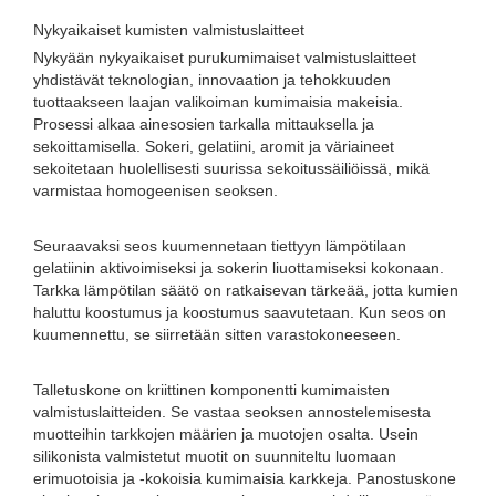
Nykyaikaiset kumisten valmistuslaitteet
Nykyään nykyaikaiset purukumimaiset valmistuslaitteet
yhdistävät teknologian, innovaation ja tehokkuuden
tuottaakseen laajan valikoiman kumimaisia ​​makeisia.
Prosessi alkaa ainesosien tarkalla mittauksella ja
sekoittamisella. Sokeri, gelatiini, aromit ja väriaineet
sekoitetaan huolellisesti suurissa sekoitussäiliöissä, mikä
varmistaa homogeenisen seoksen.
Seuraavaksi seos kuumennetaan tiettyyn lämpötilaan
gelatiinin aktivoimiseksi ja sokerin liuottamiseksi kokonaan.
Tarkka lämpötilan säätö on ratkaisevan tärkeää, jotta kumien
haluttu koostumus ja koostumus saavutetaan. Kun seos on
kuumennettu, se siirretään sitten varastokoneeseen.
Talletuskone on kriittinen komponentti kumimaisten
valmistuslaitteiden. Se vastaa seoksen annostelemisesta
muotteihin tarkkojen määrien ja muotojen osalta. Usein
silikonista valmistetut muotit on suunniteltu luomaan
erimuotoisia ja -kokoisia kumimaisia ​​karkkeja. Panostuskone