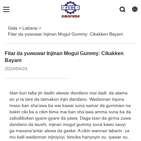
Gida
>
Labarai
>
Fitar da yuwuwar Injinan Mogul Gummy: Cikakken Bayani
Fitar da yuwuwar Injinan Mogul Gummy: Cikakken
Bayani
2024/04/24
Idan kun taɓa jin daɗin alewar ɗanɗano mai daɗi, da alama
an yi ta tare da taimakon injin ɗanɗano. Waɗannan injuna
masu ban sha'awa ba wai kawai suna samar da gummies na
bakin ciki ba a cikin ƙima mai ban sha'awa amma suna ba da
zaɓuɓɓukan gyare-gyare da yawa. Daga tsari da girma zuwa
dandano da laushi, injinan mogul gummy suna kawo sauyi
ga masana'antar alewa da gaske. A cikin wannan labarin, za
mu kalli waɗannan injiniyoyi, bincika hanyoyin su, iyawar su,