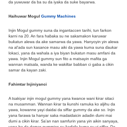
da yuwuwar da ba su da iyaka da suke bayarwa.
Haihuwar Mogul
Gummy Machines
Injin Mogul gummy suna da ingantaccen tarihi, tun farkon
ƙarni na 20. An fara haɓaka su ne sakamakon karuwar
buƙatun alewa da ake samarwa da yawa. Hanyoyin yin alewa
na al'ada sun kasance masu aiki da yawa kuma suna ɗaukar
lokaci, yana da wahala a iya biyan bukatun masu amfani da
yawa. Injin Mogul gummy sun fito a matsayin mafita ga
wannan matsala, wanda ke wakiltar babban ci gaba a cikin
samar da kayan zaki.
Fahimtar Injiniyanci
A tsakiyar injin mogul gummy yana kwance wani ƙirar sitaci
na musamman. Wannan ƙirar ta ƙunshi ramuka ko aljihu da
yawa, kowanne yayi daidai da siffar gummy da ake so. Injin
yana farawa ta hanyar saka madaidaicin adadin ɗumi mai
ɗumi a cikin ƙirar. Sa'an nan samfurin yana yin aikin sanyaya,
yana ba da damar gummies su ƙarfafa kuma su yi siffar. Da