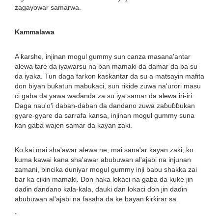
zagayowar samarwa.
Kammalawa
A ƙarshe, injinan mogul gummy sun canza masana'antar
alewa tare da iyawarsu na ban mamaki da damar da ba su
da iyaka. Tun daga farkon ƙasƙantar da su a matsayin mafita
don biyan buƙatun mabukaci, sun rikide zuwa na'urori masu
ci gaba da yawa waɗanda za su iya samar da alewa iri-iri.
Daga nau'o'i daban-daban da dandano zuwa zaɓuɓɓukan
gyare-gyare da sarrafa kansa, injinan mogul gummy suna
kan gaba wajen samar da kayan zaki.
Ko kai mai sha'awar alewa ne, mai sana'ar kayan zaki, ko
kuma kawai kana sha'awar abubuwan al'ajabi na injunan
zamani, bincika duniyar mogul gummy inji babu shakka zai
bar ka cikin mamaki. Don haka lokaci na gaba da kuke jin
daɗin ɗanɗano kala-kala, ɗauki ɗan lokaci don jin daɗin
abubuwan al'ajabi na fasaha da ke bayan ƙirƙirar sa.
.