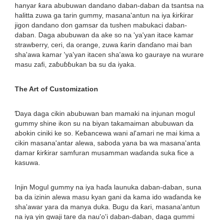
hanyar ƙara abubuwan dandano daban-daban da tsantsa na
halitta zuwa ga tarin gummy, masana'antun na iya ƙirƙirar
jigon dandano don gamsar da tushen mabukaci daban-
daban. Daga abubuwan da ake so na 'ya'yan itace kamar
strawberry, ceri, da orange, zuwa ƙarin ɗanɗano mai ban
sha'awa kamar 'ya'yan itacen sha'awa ko gauraye na wurare
masu zafi, zaɓuɓɓukan ba su da iyaka.
The Art of Customization
Ɗaya daga cikin abubuwan ban mamaki na injunan mogul
gummy shine ikon su na biyan takamaiman abubuwan da
abokin ciniki ke so. Keɓancewa wani al'amari ne mai kima a
cikin masana'antar alewa, saboda yana ba wa masana'anta
damar ƙirƙirar samfuran musamman waɗanda suka fice a
kasuwa.
Injin Mogul gummy na iya haɗa launuka daban-daban, suna
ba da izinin alewa masu kyan gani da kama ido waɗanda ke
sha'awar yara da manya duka. Bugu da ƙari, masana'antun
na iya yin gwaji tare da nau'o'i daban-daban, daga gummi