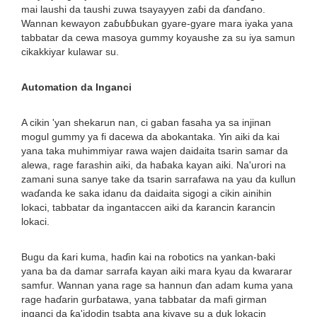
mai laushi da taushi zuwa tsayayyen zaɓi da ɗanɗano.
Wannan kewayon zaɓuɓɓukan gyare-gyare mara iyaka yana
tabbatar da cewa masoya gummy koyaushe za su iya samun
cikakkiyar kulawar su.
Automation da Inganci
A cikin 'yan shekarun nan, ci gaban fasaha ya sa injinan
mogul gummy ya fi dacewa da abokantaka. Yin aiki da kai
yana taka muhimmiyar rawa wajen daidaita tsarin samar da
alewa, rage farashin aiki, da haɓaka kayan aiki. Na'urori na
zamani suna sanye take da tsarin sarrafawa na yau da kullun
waɗanda ke saka idanu da daidaita sigogi a cikin ainihin
lokaci, tabbatar da ingantaccen aiki da ƙarancin ƙarancin
lokaci.
Bugu da ƙari kuma, haɗin kai na robotics na yankan-baki
yana ba da damar sarrafa kayan aiki mara kyau da kwararar
samfur. Wannan yana rage sa hannun ɗan adam kuma yana
rage haɗarin gurɓatawa, yana tabbatar da mafi girman
inganci da ƙa'idodin tsabta ana kiyaye su a duk lokacin