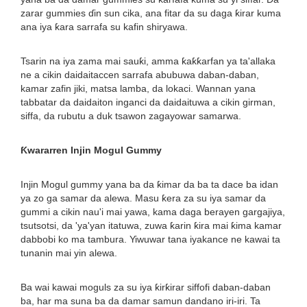
zarar gummies ɗin sun cika, ana fitar da su daga ƙirar kuma
ana iya ƙara sarrafa su kafin shiryawa.
Tsarin na iya zama mai sauƙi, amma ƙaƙƙarfan ya ta'allaka
ne a cikin daidaitaccen sarrafa abubuwa daban-daban,
kamar zafin jiki, matsa lamba, da lokaci. Wannan yana
tabbatar da daidaiton inganci da daidaituwa a cikin girman,
siffa, da rubutu a duk tsawon zagayowar samarwa.
Ƙwararren Injin Mogul Gummy
Injin Mogul gummy yana ba da ƙimar da ba ta dace ba idan
ya zo ga samar da alewa. Masu ƙera za su iya samar da
gummi a cikin nau'i mai yawa, kama daga berayen gargajiya,
tsutsotsi, da 'ya'yan itatuwa, zuwa ƙarin ƙira mai ƙima kamar
dabbobi ko ma tambura. Yiwuwar tana iyakance ne kawai ta
tunanin mai yin alewa.
Ba wai kawai moguls za su iya ƙirƙirar siffofi daban-daban
ba, har ma suna ba da damar samun dandano iri-iri. Ta