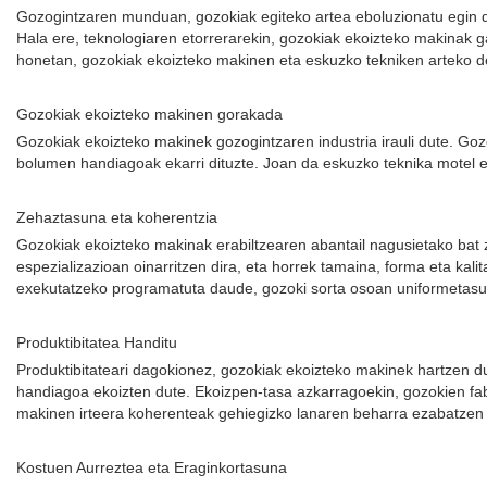
Gozogintzaren munduan, gozokiak egiteko artea eboluzionatu egin da
Hala ere, teknologiaren etorrerarekin, gozokiak ekoizteko makinak ga
honetan, gozokiak ekoizteko makinen eta eskuzko tekniken arteko de
Gozokiak ekoizteko makinen gorakada
Gozokiak ekoizteko makinek gozogintzaren industria irauli dute. Go
bolumen handiagoak ekarri dituzte. Joan da eskuzko teknika motel et
Zehaztasuna eta koherentzia
Gozokiak ekoizteko makinak erabiltzearen abantail nagusietako bat
espezializazioan oinarritzen dira, eta horrek tamaina, forma eta kal
exekutatzeko programatuta daude, gozoki sorta osoan uniformetas
Produktibitatea Handitu
Produktibitateari dagokionez, gozokiak ekoizteko makinek hartzen d
handiagoa ekoizten dute. Ekoizpen-tasa azkarragoekin, gozokien fa
makinen irteera koherenteak gehiegizko lanaren beharra ezabatzen 
Kostuen Aurreztea eta Eraginkortasuna