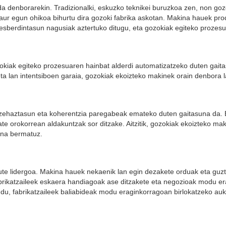
 denborarekin. Tradizionalki, eskuzko teknikei buruzkoa zen, non gozok
ur egun ohikoa bihurtu dira gozoki fabrika askotan. Makina hauek produk
sberdintasun nagusiak aztertuko ditugu, eta gozokiak egiteko prozesu
zokiak egiteko prozesuaren hainbat alderdi automatizatzeko duten gait
a lan intentsiboen garaia, gozokiak ekoizteko makinek orain denbora l
 zehaztasun eta koherentzia paregabeak emateko duten gaitasuna da. 
itate orokorrean aldakuntzak sor ditzake. Aitzitik, gozokiak ekoizteko
una bermatuz.
ute lidergoa. Makina hauek nekaenik lan egin dezakete orduak eta guzt
brikatzaileek eskaera handiagoak ase ditzakete eta negozioak modu era
du, fabrikatzaileek baliabideak modu eraginkorragoan birlokatzeko a