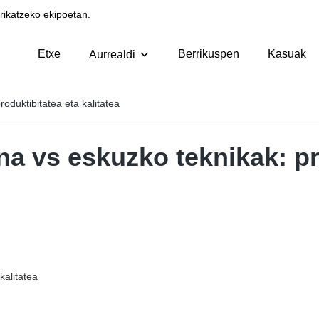
ikatzeko ekipoetan.
Etxe
Berrikuspen
Kasuak
Aurrealdi
oduktibitatea eta kalitatea
a vs eskuzko teknikak: pr
kalitatea