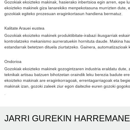
Gozokiak ekoizteko makinak, hasierako inbertsioa egin arren, epe lu
ekoizteko makinek giza lanarekiko menpekotasuna murrizten dute, et
gozokiak egiteko prozesuan eraginkortasun handiena bermatuz.
Kalitate Arauei eustea
Gozokiak ekoizteko makinek produktibitate-irabazi ikusgarriak eskai
kontrolatzeko mekanismo aurreratuekin hornituta daude. Makina hauek
estandarrak betetzen dituela ziurtatzeko. Gainera, automatizazioak 
Ondorioa
Gozokiak ekoizteko makinek gozogintzaren industria eraldatu dute, z
teknikak artisau batzuen bihotzetan oraindik leku berezia badute er
ekoizteko makinak are eraginkorragoak, errentagarriagoak eta begie
makinak izan, gozoki zaleek ziur egon daitezke euren gozoki gogoko
.
JARRI GUREKIN HARREMAN