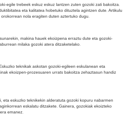
i-egile trebeek eskuz eskuz lantzen zuten gozoki zati bakoitza.
tibitatea eta kalitatea hobetuko dituztela agintzen dute. Artikulu
 orokorrean nola eragiten duten aztertuko dugu.
asunarekin, makina hauek ekoizpena erraztu dute eta gozoki-
aburrean milaka gozoki atera ditzaketelako.
Eskuzko teknikak askotan gozoki-egileen eskulanean eta
 makinak ekoizpen-prozesuaren urrats bakoitza zehaztasun handiz
i, eta eskuzko teknikekin alderatuta gozoki kopuru nabarmen
ginkorrean eskalatu ditzakete. Gainera, gozokiak ekoizteko
ukera emanez.