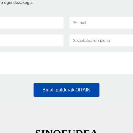
go egin dezakegu.
*
E-mail
Sozietatearen izena
Bidali galderak ORAIN