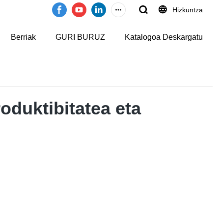
Hizkuntza
Berriak
GURI BURUZ
Katalogoa Deskargatu
oduktibitatea eta