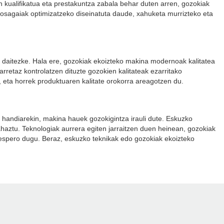
n kualifikatua eta prestakuntza zabala behar duten arren, gozokiak
 osagaiak optimizatzeko diseinatuta daude, xahuketa murrizteko eta
r daitezke. Hala ere, gozokiak ekoizteko makina modernoak kalitatea
retaz kontrolatzen dituzte gozokien kalitateak ezarritako
, eta horrek produktuaren kalitate orokorra areagotzen du.
 handiarekin, makina hauek gozokigintza irauli dute. Eskuzko
ahaztu. Teknologiak aurrera egiten jarraitzen duen heinean, gozokiak
 espero dugu. Beraz, eskuzko teknikak edo gozokiak ekoizteko