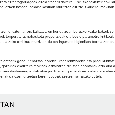
zera errentagarriagoak direla frogatu daiteke. Eskuzko teknikek eskula
a, azken batean, soldata kostuak murrizten dituzte. Gainera, makinak
ntzen dituzten arren, kalitatearen hondatzeari buruzko kezka batzuk so
 tenperatura, nahasketa proportzioak eta beste parametro kritikoak ar
kutsatzeko arriskua murrizten du eta ingurune higienikoa bermatzen du
alantzarik gabe. Zehaztasunarekin, koherentziarekin eta produktibitate
e, gozokiak ekoizteko makinek eskaintzen dituzten abantailak ezin dira 
i zein dastamen-papilak atsegin dituzten gozokiak emateko gai izatea
enak datozen urteetan beren gogoak asetzen jarraituko dutela.
ETAN