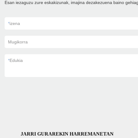
Esan iezaguzu zure eskakizunak, imajina dezakezuena baino gehia
*
izena
Mugikorra
*
Edukia
JARRI GURAREKIN HARREMANETAN