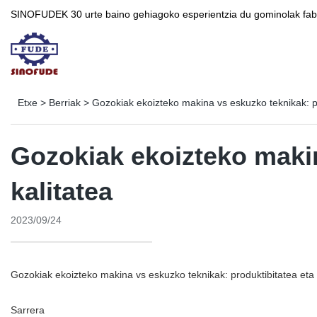
SINOFUDEK 30 urte baino gehiagoko esperientzia du gominolak fabr
Etxe
>
Berriak
>
Gozokiak ekoizteko makina vs eskuzko teknikak: pr
Gozokiak ekoizteko makin
kalitatea
2023/09/24
Gozokiak ekoizteko makina vs eskuzko teknikak: produktibitatea eta 
Sarrera