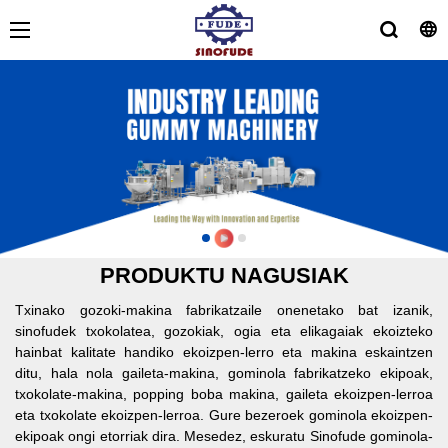
PRODUKTU NAGUSIAK
Txinako gozoki-makina fabrikatzaile onenetako bat izanik,
sinofudek txokolatea, gozokiak, ogia eta elikagaiak ekoizteko
hainbat kalitate handiko ekoizpen-lerro eta makina eskaintzen
ditu, hala nola gaileta-makina, gominola fabrikatzeko ekipoak,
txokolate-makina, popping boba makina, gaileta ekoizpen-lerroa
eta txokolate ekoizpen-lerroa. Gure bezeroek gominola ekoizpen-
ekipoak ongi etorriak dira. Mesedez, eskuratu Sinofude gominola-