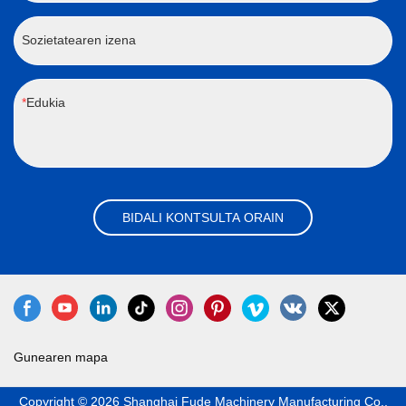
Sozietatearen izena
Edukia
BIDALI KONTSULTA ORAIN
Gunearen mapa
Copyright © 2026 Shanghai Fude Machinery Manufacturing Co.,