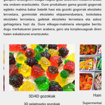
eta ondoen erantzuteko. Gure produktuen gama gozoki gogorrak
egiteko makina bakar batetik hasi eta gozoki gogorrak ekoizteko
lerroetara, gominolak ekoizteko ekipamenduetara, txokolatea
ekoizteko lerroetara, gailetak ekoizteko lerroetara eta askoz
gehiagotara hazi da. Gure elikagai-makineria etengabe berritu
dugu merkatuaren joeren arabera, gero eta konplexuagoak diren
haien eskakizunei erantzuteko.
Hainbat fruta-go
3D/4D gozokiak
Supermerkatuan/handizka
3D gelatinazko gozokiak