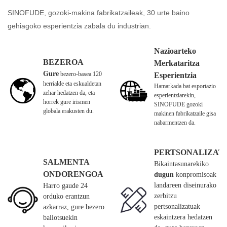
SINOFUDE, gozoki-makina fabrikatzaileak, 30 urte baino
gehiagoko esperientzia zabala du industrian.
Nazioarteko
BEZEROA
Merkataritza
Gure
bezero-basea 120
Esperientzia
herrialde eta eskualdetan
Hamarkada bat esportazio
zehar hedatzen da, eta
esperientziarekin,
horrek gure irismen
SINOFUDE gozoki
globala erakusten du.
makinen fabrikatzaile gisa
nabarmentzen da.
PERTSONALIZAT
SALMENTA
Bikaintasunarekiko
ONDORENGOA
dugun
konpromisoak
landareen diseinurako
Harro gaude 24
zerbitzu
orduko erantzun
pertsonalizatuak
azkarraz, gure bezero
eskaintzera hedatzen
baliotsuekin