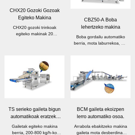
CHX20 Gozoki Gozoak
Egiteko Makina
CBZ50-A Boba
lehertzeko makina
CHX20 gozoki trinkoak
egiteko makinak 20
Boba gordailu automatiko
kg/orduko ahalmena du,
berria, mota laburrekoa, 50-
eskala txikiko fabrikarako
100 kg/h-ko edukiera duena
egokia da.
TS serieko gaileta bigun
BCM gaileta ekoizpen
automatikoak eratzeko
lerro automatiko osoa.
makina
Gailetak egiteko makina
Arrabola ebakitzeko makina
berria, 200-800 kg/h-ko
gaileta mota desberdinak