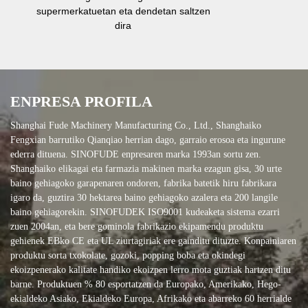
hornitzen da
permerkatuetan eta dendetan saltzen
dira
ENPRESA PROFILA
Shanghai Fude Machinery Manufacturing Co., Ltd., Shanghaiko
Fengxian barrutiko Qianqiao herrian dago, garraio erosoa eta ingurune
ederra dituena. SINOFUDE enpresaren marka 1993an sortu zen.
Shanghaiko elikagai eta farmazia makinen marka ezagun gisa, 30 urte
baino gehiagoko garapenaren ondoren, fabrika batetik hiru fabrikara
igaro da, guztira 30 hektarea baino gehiagoko azalera eta 200 langile
baino gehiagorekin. SINOFUDEK ISO9001 kudeaketa sistema ezarri
zuen 2004an, eta bere gominola fabrikazio ekipamendu produktu
gehienek EBko CE eta UL ziurtagiriak ere gainditu dituzte. Konpainiaren
produktu sorta txokolate, gozoki, popping boba eta okindegi
ekoizpenerako kalitate handiko ekoizpen lerro mota guztiak hartzen ditu
barne. Produktuen % 80 esportatzen da Europako, Amerikako, Hego-
ekialdeko Asiako, Ekialdeko Europa, Afrikako eta abarreko 60 herrialde