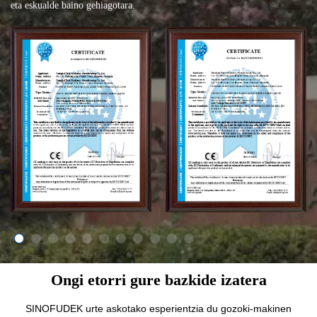
eta eskualde baino gehiagotara.
Ongi etorri gure bazkide izatera
SINOFUDEK urte askotako esperientzia du gozoki-makinen