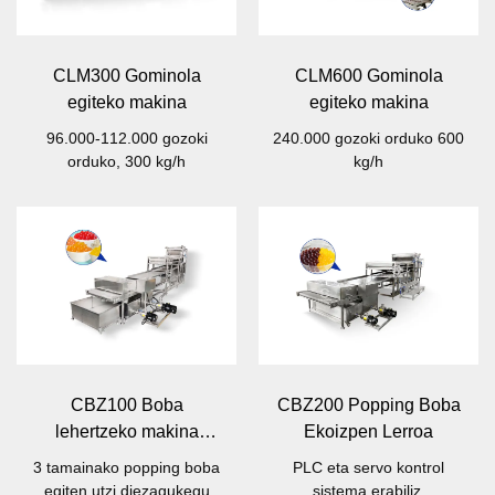
CLM300 Gominola
CLM600 Gominola
egiteko makina
egiteko makina
96.000-112.000 gozoki
240.000 gozoki orduko 600
orduko, 300 kg/h
kg/h
CBZ100 Boba
CBZ200 Popping Boba
lehertzeko makina
Ekoizpen Lerroa
automatiko osoa
3 tamainako popping boba
PLC eta servo kontrol
egiten utzi diezagukegu
sistema erabiliz.