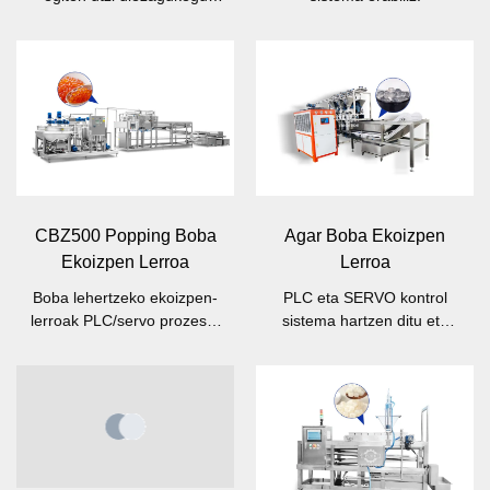
makinan.
CBZ500 Popping Boba
Agar Boba Ekoizpen
Ekoizpen Lerroa
Lerroa
Boba lehertzeko ekoizpen-
PLC eta SERVO kontrol
lerroak PLC/servo prozesu-
sistema hartzen ditu eta
kontrola eta ukipen-pantaila
prozesatzeko diseinu guztiz
(HMI) integratua hartzen
automatikoa du.
ditu.