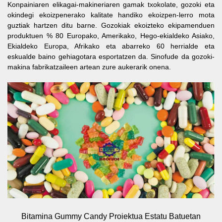
Konpainiaren elikagai-makineriaren gamak txokolate, gozoki eta
okindegi ekoizpenerako kalitate handiko ekoizpen-lerro mota
guztiak hartzen ditu barne. Gozokiak ekoizteko ekipamenduen
produktuen % 80 Europako, Amerikako, Hego-ekialdeko Asiako,
Ekialdeko Europa, Afrikako eta abarreko 60 herrialde eta
eskualde baino gehiagotara esportatzen da. Sinofude da gozoki-
makina fabrikatzaileen artean zure aukerarik onena.
Bitamina Gummy Candy Proiektua Estatu Batuetan