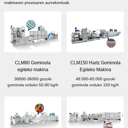
makinaren prezioaren aurrekontuak.
CLM80 Gominola
CLM150 Hartz Gominola
egiteko makina
Egiteko Makina
30000-36000 gozoki
48.000-60.000 gozoki
gominola orduko 50-80 kg/h
gominola orduko 150 kg/h