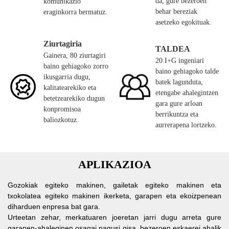
da, gure bezeroen
komunikazio
behar bereziak
eraginkorra bermatuz.
asetzeko egokituak.
Ziurtagiria
TALDEA
Gainera, 80 ziurtagiri
20 I+G ingeniari
baino gehiagoko zorro
baino gehiagoko talde
ikusgarria dugu,
batek lagunduta,
kalitatearekiko eta
etengabe ahalegintzen
betetzearekiko dugun
gara gure arloan
konpromisoa
berrikuntza eta
baliozkotuz.
aurrerapena lortzeko.
APLIKAZIOA
Gozokiak egiteko makinen, gailetak egiteko makinen eta
txokolatea egiteko makinen ikerketa, garapen eta ekoizpenean
diharduen enpresa bat gara.
Urteetan zehar, merkatuaren joeretan jarri dugu arreta gure
garapen-ahaleginen osagai nagusi gisa, bezeroen eskaerei ahalik