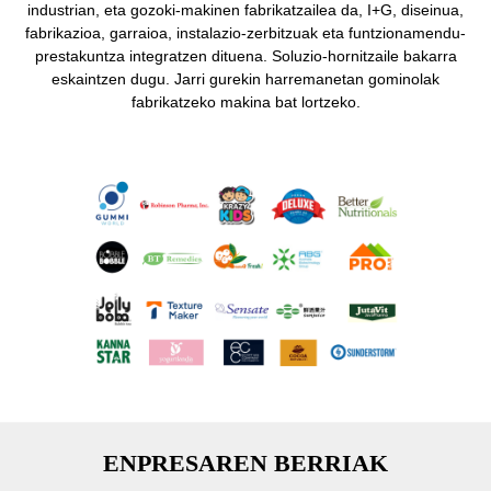
industrian, eta gozoki-makinen fabrikatzailea da, I+G, diseinua,
fabrikazioa, garraioa, instalazio-zerbitzuak eta funtzionamendu-
prestakuntza integratzen dituena. Soluzio-hornitzaile bakarra
eskaintzen dugu. Jarri gurekin harremanetan gominolak
fabrikatzeko makina bat lortzeko.
ENPRESAREN BERRIAK