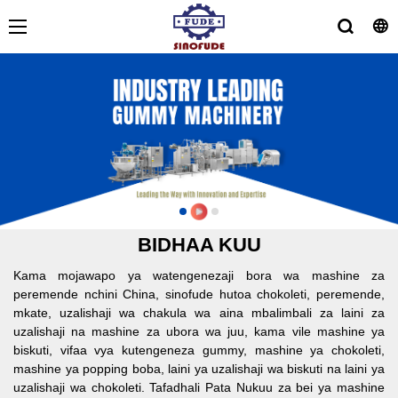
BIDHAA KUU
Kama mojawapo ya watengenezaji bora wa mashine za
peremende nchini China, sinofude hutoa chokoleti, peremende,
mkate, uzalishaji wa chakula wa aina mbalimbali za laini za
uzalishaji na mashine za ubora wa juu, kama vile mashine ya
biskuti, vifaa vya kutengeneza gummy, mashine ya chokoleti,
mashine ya popping boba, laini ya uzalishaji wa biskuti na laini ya
uzalishaji wa chokoleti.​​ Tafadhali Pata Nukuu za bei ya mashine