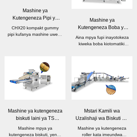
Mashine ya
Kutengeneza Pipi ya
Mashine ya
Gummy ya CHX20
Kutengeneza Boba ya
CHX20 kompakt gummy
pipi kufanya mashine uwezo
CBZ50-A
Aina mpya fupi inayotokeza
wa hadi 20kg / kwa saa, ni
kiweka boba kiotomatiki,
mzuri kwa ajili ya kiwanda
yenye uwezo wa 50-
wadogo.
100kg/h
Mashine ya kutengeneza
Mstari Kamili wa
biskuti laini ya TS
Uzalishaji wa Biskuti wa
mfululizo
BCM Kamili.
Mashine mpya ya
Mashine ya kutengeneza
kutengeneza biskuti, yenye
roller kata imeundwa