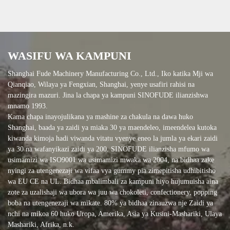
WASIFU WA KAMPUNI
Shanghai Fude Machinery Manufacturing Co., Ltd., Iko katika Mji wa
Qianqiao, Wilaya ya Fengxian, Shanghai, yenye usafiri rahisi na
mazingira mazuri. Jina la chapa ya kampuni SINOFUDE ilianzishwa
mnamo 1993.
Kama chapa inayojulikana ya mashine za chakula na dawa huko
Shanghai, baada ya zaidi ya miaka 30 ya maendeleo, imeendelea kutoka
kiwanda kimoja hadi viwanda vitatu vyenye eneo la jumla ya ekari zaidi
ya 30 na wafanyikazi zaidi ya 200. SINOFUDE ilianzisha mfumo wa
usimamizi wa ISO9001 wa usimamizi mwaka wa 2004, na bidhaa zake
nyingi za utengenezaji wa vifaa vya gummy pia zimepitisha udhibitisho
wa EU CE na UL. Bidhaa mbalimbali za kampuni hiyo hujumuisha aina
zote za uzalishaji wa ubora wa juu wa chokoleti, confectionery, popping
boba na utengenezaji wa mikate. 80% ya bidhaa zinauzwa nje Zaidi ya
nchi na mikoa 60 huko Uropa, Amerika, Asia ya Kusini-Mashariki, Ulaya
Mashariki, Afrika, n.k.