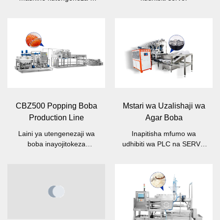
Range size popping boba.
CBZ500 Popping Boba
Mstari wa Uzalishaji wa
Production Line
Agar Boba
Laini ya utengenezaji wa
Inapitisha mfumo wa
boba inayojitokeza
udhibiti wa PLC na SERVO
inachukua udhibiti wa
na muundo wa usindikaji
mchakato wa PLC/servo na
kiotomatiki kabisa.
skrini ya kugusa
iliyojengewa ndani (HMI).