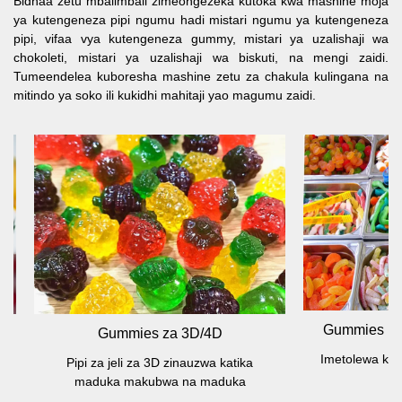
Bidhaa zetu mbalimbali zimeongezeka kutoka kwa mashine moja
ya kutengeneza pipi ngumu hadi mistari ngumu ya kutengeneza
pipi, vifaa vya kutengeneza gummy, mistari ya uzalishaji wa
chokoleti, mistari ya uzalishaji wa biskuti, na mengi zaidi.
Tumeendelea kuboresha mashine zetu za chakula kulingana na
mitindo ya soko ili kukidhi mahitaji yao magumu zaidi.
Gummies mbalimbali 
Gummies za 3D/4D
Imetolewa katika duka ku
Pipi za jeli za 3D zinauzwa katika
jumla
maduka makubwa na maduka