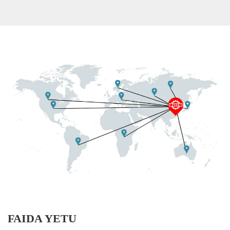
uwezo wa 200-800kg/h
kuunda aina tofauti za
biskuti.
FAIDA YETU