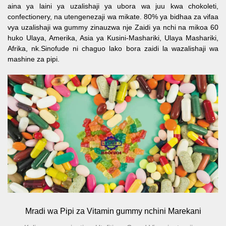
aina ya laini ya uzalishaji ya ubora wa juu kwa chokoleti,
confectionery, na utengenezaji wa mikate. 80% ya bidhaa za vifaa
vya uzalishaji wa gummy zinauzwa nje Zaidi ya nchi na mikoa 60
huko Ulaya, Amerika, Asia ya Kusini-Mashariki, Ulaya Mashariki,
Afrika, nk.Sinofude ni chaguo lako bora zaidi la wazalishaji wa
mashine za pipi.
Mradi wa Pipi za Vitamin gummy nchini Marekani