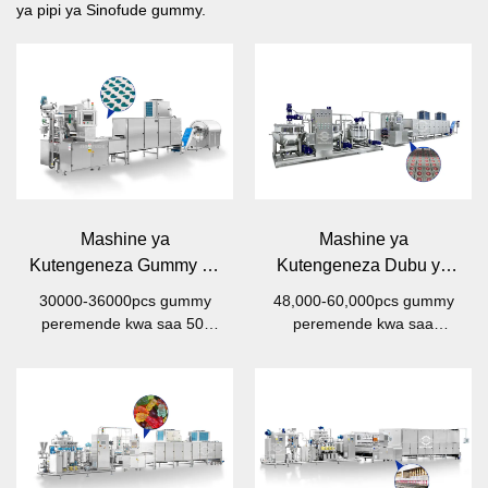
ya pipi ya Sinofude gummy.
Mashine ya
Mashine ya
Kutengeneza Gummy ya
Kutengeneza Dubu ya
CLM80
CLM150
30000-36000pcs gummy
48,000-60,000pcs gummy
peremende kwa saa 50-
peremende kwa saa
80kg/h
150kg/h