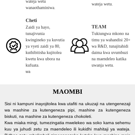
wateja wetu
wateja wetu.
wanaothaminiwa.
Cheti
TEAM
Zaidi ya hayo,
tunajivunia
Tukiungwa mkono na
kwingineko ya kuvutia
timu ya wahandisi 20+
ya vyeti zaidi ya 80,
wa R&D, tunajitahidi
kuthibitisha kujitolea
daima kwa uvumbuzi
kwetu kwa ubora na
na maendeleo katika
kufuata.
uwanja wetu.
wa
MAOMBI
Sisi ni kampuni inayojitolea kwa utafiti na ukuzaji na utengenezaji
wa mashine za kutengeneza pipi, mashine za kutengeneza
biskuti, na mashine za kutengeneza chokoleti.
Kwa miaka mingi, tumezingatia mwelekeo wa soko kama sehemu
kuu ya juhudi zetu za maendeleo ili kukidhi mahitaji ya wateja.