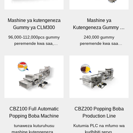
Mashine ya kutengeneza
Mashine ya
Gummy ya CLM300
Kutengeneza Gummy ya
CLM600
96,000-112,000pcs gummy
240,000 gummy
peremende kwa saa,
peremende kwa saa
300kg/h
600kg/h
CBZ100 Full Automatic
CBZ200 Popping Boba
Popping Boba Machine
Production Line
tunaweza kuturuhusu
Kutumia PLC na mfumo wa
mashine kutengeneza 3
kudhibiti servo.