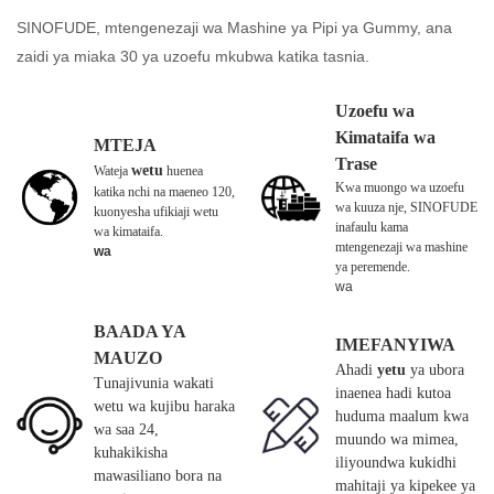
SINOFUDE, mtengenezaji wa Mashine ya Pipi ya Gummy, ana
zaidi ya miaka 30 ya uzoefu mkubwa katika tasnia.
Uzoefu wa
Kimataifa wa
MTEJA
Trase
wetu
Wateja
huenea
Kwa muongo wa uzoefu
katika nchi na maeneo 120,
wa kuuza nje, SINOFUDE
kuonyesha ufikiaji wetu
inafaulu kama
wa kimataifa.
mtengenezaji wa mashine
wa
ya peremende.
wa
BAADA YA
IMEFANYIWA
MAUZO
Ahadi
yetu
ya ubora
Tunajivunia wakati
inaenea hadi kutoa
wetu wa kujibu haraka
huduma maalum kwa
wa saa 24,
muundo wa mimea,
kuhakikisha
iliyoundwa kukidhi
mawasiliano bora na
mahitaji ya kipekee ya