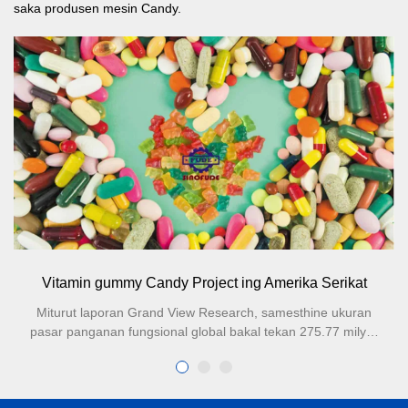
saka produsen mesin Candy.
Vitamin gummy Candy Project ing Amerika Serikat
Miturut laporan Grand View Research, samesthine ukuran
pasar panganan fungsional global bakal tekan 275.77 milyar
dolar AS ing taun 2025, kanthi tingkat penetrasi panganan
fungsional paling dhuwur ing Eropa lan Amerika tekan 73%.
Umume produk utama merek kalebu permen gummy.