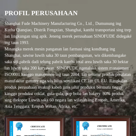
PROFIL PERUSAHAAN
Shanghai Fude Machinery Manufacturing Co., Ltd., Dumunung ing
Kutha Qianqiao, Distrik Fengxian, Shanghai, kanthi transportasi sing trep
lan lingkungan sing apik. Jeneng merek perusahaan SINOFUDE didegaké
ing taun 1993.
Minangka merek mesin panganan lan farmasi sing kondhang ing
Shanghai, sawise luwih saka 30 taun pembangunan, wis dikembangake
saka siji pabrik dadi telung pabrik kanthi total area luwih saka 30 hektar
lan luwih saka 200 karyawan. SINOFUDE ngenalake sistem manajemen
ISO9001 kanggo manajemen ing taun 2004, lan umume produk peralatan
manufaktur gummy uga wis lulus sertifikasi CE lan UL EU. Rangkaian
produk perusahaan nyakup kabeh jinis jalur produksi bermutu tinggi
kanggo produksi coklat, gula-gula, pop boba lan bakery. 80% produk
sing diekspor Luwih saka 60 negara lan wilayah ing Eropah, Amerika,
Asia Tenggara, Eropah Wétan, Afrika, etc.