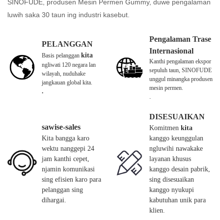
SINOFUDE, produsen Mesin Permen Gummy, duwe pengalaman
luwih saka 30 taun ing industri kasebut.
Pengalaman Trase
PELANGGAN
Internasional
kita
Basis pelanggan
Kanthi pengalaman ekspor
ngliwati 120 negara lan
sepuluh taun, SINOFUDE
wilayah, nuduhake
unggul minangka produsen
jangkauan global kita.
mesin permen.
.
.
DISESUAIKAN
sawise-sales
Komitmen
kita
Kita bangga karo
kanggo keunggulan
wektu nanggepi 24
ngluwihi nawakake
jam kanthi cepet,
layanan khusus
njamin komunikasi
kanggo desain pabrik,
sing efisien karo para
sing disesuaikan
pelanggan sing
kanggo nyukupi
dihargai.
kabutuhan unik para
klien.