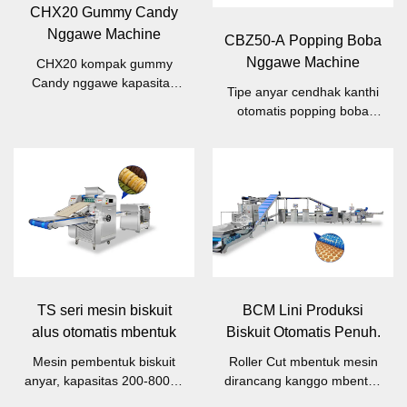
CHX20 Gummy Candy
Nggawe Machine
CBZ50-A Popping Boba
Nggawe Machine
CHX20 kompak gummy
Candy nggawe kapasitas
Tipe anyar cendhak kanthi
mesin nganti 20kg / saben
otomatis popping boba
jam, iku cocok kanggo
depositor, kapasitas 50-
pabrik skala cilik.
100kg / h
TS seri mesin biskuit
BCM Lini Produksi
alus otomatis mbentuk
Biskuit Otomatis Penuh.
Mesin pembentuk biskuit
Roller Cut mbentuk mesin
anyar, kapasitas 200-800kg
dirancang kanggo mbentuk
/ jam
macem-macem jinis biskuit.