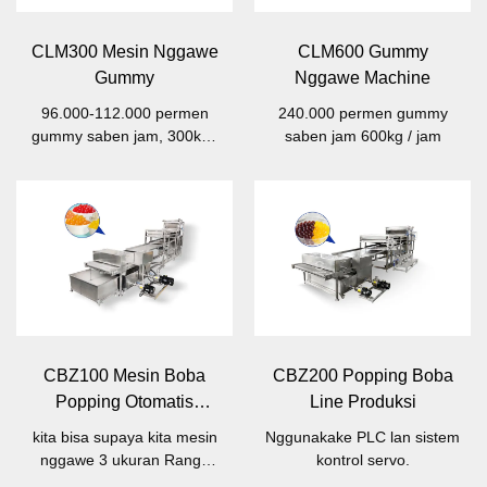
CLM300 Mesin Nggawe
CLM600 Gummy
Gummy
Nggawe Machine
96.000-112.000 permen
240.000 permen gummy
gummy saben jam, 300kg /
saben jam 600kg / jam
jam
CBZ100 Mesin Boba
CBZ200 Popping Boba
Popping Otomatis
Line Produksi
Lengkap
kita bisa supaya kita mesin
Nggunakake PLC lan sistem
nggawe 3 ukuran Range
kontrol servo.
popping boba.