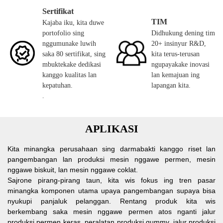
Sertifikat
TIM
Kajaba iku, kita duwe
portofolio sing
Didhukung dening tim
nggumunake luwih
20+ insinyur R&D,
saka 80 sertifikat, sing
kita terus-terusan
mbuktekake dedikasi
ngupayakake inovasi
kanggo kualitas lan
lan kemajuan ing
kepatuhan.
lapangan kita.
.
APLIKASI
Kita minangka perusahaan sing darmabakti kanggo riset lan
pangembangan lan produksi mesin nggawe permen, mesin
nggawe biskuit, lan mesin nggawe coklat.
Sajrone pirang-pirang taun, kita wis fokus ing tren pasar
minangka komponen utama upaya pangembangan supaya bisa
nyukupi panjaluk pelanggan. Rentang produk kita wis
berkembang saka mesin nggawe permen atos nganti jalur
produksi permen keras, peralatan produksi gummy, jalur produksi