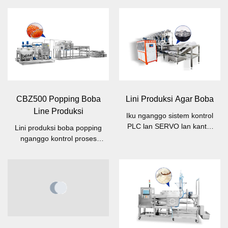
CBZ500 Popping Boba
Lini Produksi Agar Boba
Line Produksi
Iku nganggo sistem kontrol
PLC lan SERVO lan kanthi
Lini produksi boba popping
desain pangolahan
nganggo kontrol proses
otomatis.
PLC / servo lan layar tutul
(HMI).