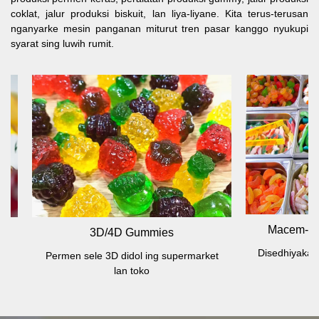
coklat, jalur produksi biskuit, lan liya-liyane. Kita terus-terusan
nganyarke mesin panganan miturut tren pasar kanggo nyukupi
syarat sing luwih rumit.
Macem-macem Woh
3D/4D Gummies
Disedhiyakake ing super
ermen sele 3D didol ing supermarket
grosir
lan toko