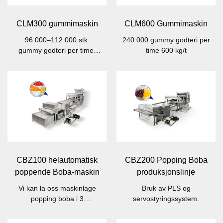
CLM300 gummimaskin
CLM600 Gummimaskin
96 000–112 000 stk.
240 000 gummy godteri per
gummy godteri per time,
time 600 kg/t
300 kg/t
CBZ100 helautomatisk
CBZ200 Popping Boba
poppende Boba-maskin
produksjonslinje
Vi kan la oss maskinlage
Bruk av PLS og
popping boba i 3
servostyringssystem.
rekkevidde.