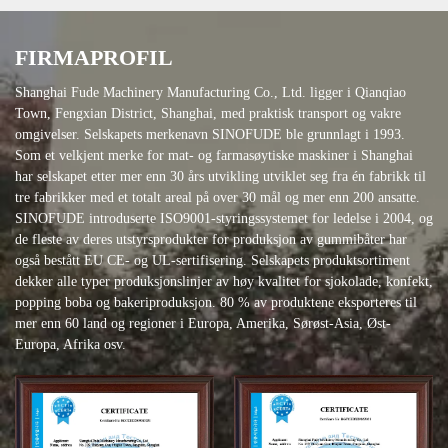
FIRMAPROFIL
Shanghai Fude Machinery Manufacturing Co., Ltd. ligger i Qianqiao
Town, Fengxian District, Shanghai, med praktisk transport og vakre
omgivelser. Selskapets merkenavn SINOFUDE ble grunnlagt i 1993.
Som et velkjent merke for mat- og farmasøytiske maskiner i Shanghai
har selskapet etter mer enn 30 års utvikling utviklet seg fra én fabrikk til
tre fabrikker med et totalt areal på over 30 mål og mer enn 200 ansatte.
SINOFUDE introduserte ISO9001-styringssystemet for ledelse i 2004, og
de fleste av deres utstyrsprodukter for produksjon av gummibåter har
også bestått EU CE- og UL-sertifisering. Selskapets produktsortiment
dekker alle typer produksjonslinjer av høy kvalitet for sjokolade, konfekt,
popping boba og bakeriproduksjon. 80 % av produktene eksporteres til
mer enn 60 land og regioner i Europa, Amerika, Sørøst-Asia, Øst-
Europa, Afrika osv.