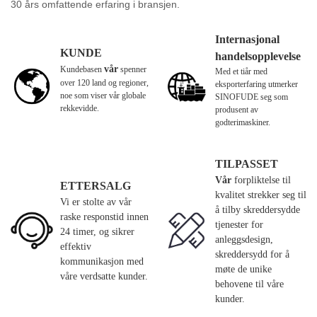
30 års omfattende erfaring i bransjen.
Internasjonal
KUNDE
handelsopplevelse
vår
Kundebasen
spenner
Med et tiår med
over 120 land og regioner,
eksporterfaring utmerker
noe som viser vår globale
SINOFUDE seg som
rekkevidde.
produsent av
godterimaskiner.
TILPASSET
Vår
forpliktelse til
ETTERSALG
kvalitet strekker seg til
Vi er stolte av vår
å tilby skreddersydde
raske responstid innen
tjenester for
24 timer, og sikrer
anleggsdesign,
effektiv
skreddersydd for å
kommunikasjon med
møte de unike
våre verdsatte kunder.
behovene til våre
kunder.