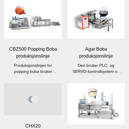
CBZ500 Popping Boba
Agar Boba
produksjonslinje
produksjonslinje
Produksjonslinjen for
Den bruker PLC- og
popping boba bruker
SERVO-kontrollsystem og
PLC/servo-prosesskontroll
med helautomatisk
og innebygd
prosesseringsdesign.
berøringsskjerm (HMI).
CHX20