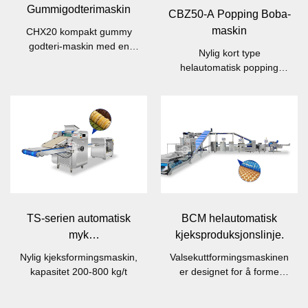
Gummigodterimaskin
CBZ50-A Popping Boba-
maskin
CHX20 kompakt gummy
godteri-maskin med en
Nylig kort type
kapasitet på opptil 20 kg/per
helautomatisk popping
time, den er egnet for
boba-innskudder, kapasitet
småskala fabrikker.
50-100 kg/t
TS-serien automatisk
BCM helautomatisk
myk
kjeksproduksjonslinje.
kjeksformingsmaskin
Nylig kjeksformingsmaskin,
Valsekuttformingsmaskinen
kapasitet 200-800 kg/t
er designet for å forme
forskjellige kjekstyper.