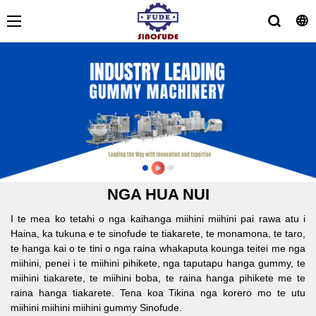
NGA HUA NUI
I te mea ko tetahi o nga kaihanga miihini miihini pai rawa atu i
Haina, ka tukuna e te sinofude te tiakarete, te monamona, te taro,
te hanga kai o te tini o nga raina whakaputa kounga teitei me nga
miihini, penei i te miihini pihikete, nga taputapu hanga gummy, te
miihini tiakarete, te miihini boba, te raina hanga pihikete me te
raina hanga tiakarete. Tena koa Tikina nga korero mo te utu
miihini miihini miihini gummy Sinofude.