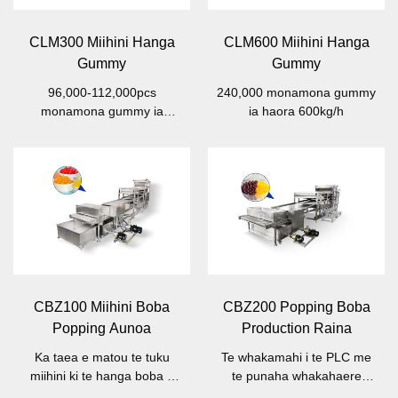
CLM300 Miihini Hanga
CLM600 Miihini Hanga
Gummy
Gummy
96,000-112,000pcs
240,000 monamona gummy
monamona gummy ia
ia haora 600kg/h
haora, 300kg/h
CBZ100 Miihini Boba
CBZ200 Popping Boba
Popping Aunoa
Production Raina
Ka taea e matou te tuku
Te whakamahi i te PLC me
miihini ki te hanga boba 3
te punaha whakahaere
awhe rahi.
servo.