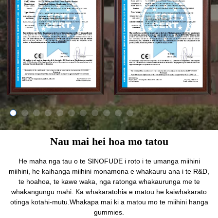
Nau mai hei hoa mo tatou
He maha nga tau o te SINOFUDE i roto i te umanga miihini
miihini, he kaihanga miihini monamona e whakauru ana i te R&D,
te hoahoa, te kawe waka, nga ratonga whakaurunga me te
whakangungu mahi. Ka whakaratohia e matou he kaiwhakarato
otinga kotahi-mutu.Whakapa mai ki a matou mo te miihini hanga
gummies.