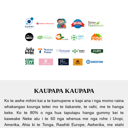
KAUPAPA KAUPAPA
Ko te awhe mihini kai a te kamupene e kapi ana i nga momo raina
whakangao kounga teitei mo te tiakarete, te raihi, me te hanga
keke. Ko te 80% o nga hua taputapu hanga gummy kei te
kaweake Neke atu i te 60 nga whenua me nga rohe i Uropi,
Amerika, Ahia ki te Tonga, Rawhiti Europe, Awherika, me etahi