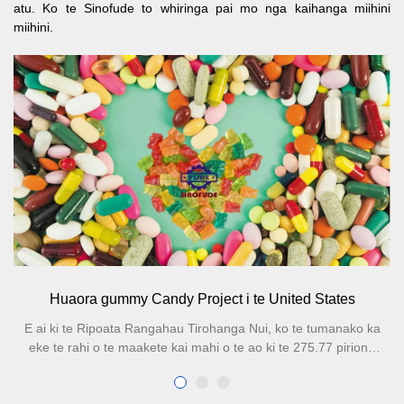
atu. Ko te Sinofude to whiringa pai mo nga kaihanga miihini
miihini.
Huaora gummy Candy Project i te United States
E ai ki te Ripoata Rangahau Tirohanga Nui, ko te tumanako ka
eke te rahi o te maakete kai mahi o te ao ki te 275.77 piriona
taara US i te tau 2025, me te nui o te whakaurunga o nga kai
mahi i Uropi me Amerika ka eke ki te 73%. Ko te nuinga o nga