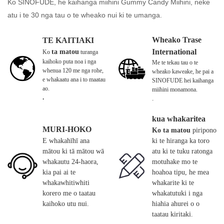
Ko SINOFUDE, he kaihanga miihini Gummy Candy Miihini, neke
atu i te 30 nga tau o te wheako nui ki te umanga.
Wheako Trase
TE KAITIAKI
International
ta matou
Ko
turanga
kaihoko puta noa i nga
Me te tekau tau o te
whenua 120 me nga rohe,
wheako kaweake, he pai a
e whakaatu ana i to maatau
SINOFUDE hei kaihanga
ao.
miihini monamona.
.
.
kua whakaritea
MURI-HOKO
Ko ta matou
piripono
E whakahīhī ana
ki te hiranga ka toro
mātou ki tā mātou wā
atu ki te tuku ratonga
whakautu 24-haora,
motuhake mo te
kia pai ai te
hoahoa tipu, he mea
whakawhitiwhiti
whakarite ki te
korero me o taatau
whakatutuki i nga
kaihoko utu nui.
hiahia ahurei o o
taatau kiritaki.