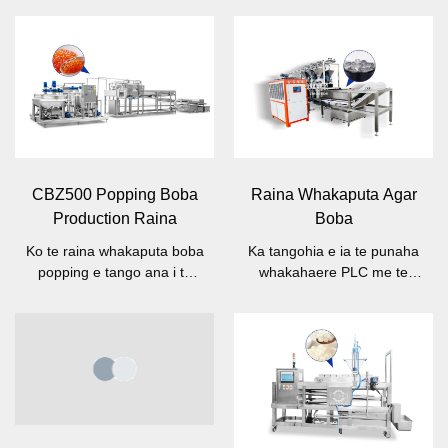
CBZ500 Popping Boba
Raina Whakaputa Agar
Production Raina
Boba
Ko te raina whakaputa boba
Ka tangohia e ia te punaha
popping e tango ana i te
whakahaere PLC me te
mana whakahaere PLC /
SERVO me te hoahoa
servo me te mata pa-a-roto
tukatuka aunoa.
(HMI).