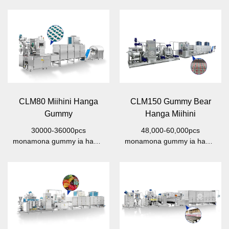
CLM80 Miihini Hanga
CLM150 Gummy Bear
Gummy
Hanga Miihini
30000-36000pcs
48,000-60,000pcs
monamona gummy ia haora
monamona gummy ia haora
50-80kg/h
150kg/h