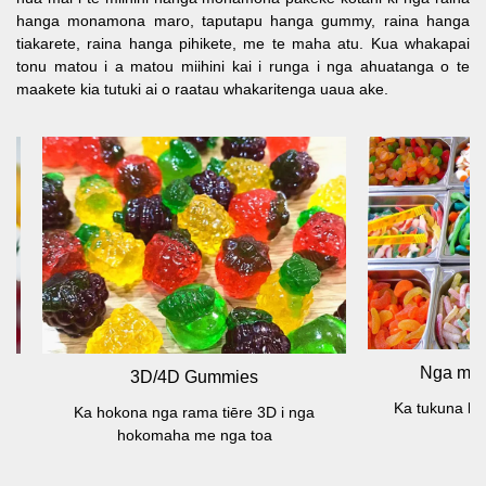
hanga monamona maro, taputapu hanga gummy, raina hanga
tiakarete, raina hanga pihikete, me te maha atu. Kua whakapai
tonu matou i a matou miihini kai i runga i nga ahuatanga o te
maakete kia tutuki ai o raatau whakaritenga uaua ake.
Nga momo Gummi
3D/4D Gummies
Ka tukuna ki te hokomah
Ka hokona nga rama tiēre 3D i nga
rarawe
hokomaha me nga toa