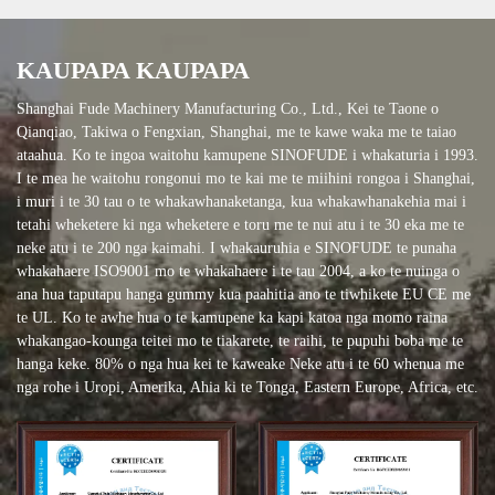
KAUPAPA KAUPAPA
Shanghai Fude Machinery Manufacturing Co., Ltd., Kei te Taone o
Qianqiao, Takiwa o Fengxian, Shanghai, me te kawe waka me te taiao
ataahua. Ko te ingoa waitohu kamupene SINOFUDE i whakaturia i 1993.
I te mea he waitohu rongonui mo te kai me te miihini rongoa i Shanghai,
i muri i te 30 tau o te whakawhanaketanga, kua whakawhanakehia mai i
tetahi wheketere ki nga wheketere e toru me te nui atu i te 30 eka me te
neke atu i te 200 nga kaimahi. I whakauruhia e SINOFUDE te punaha
whakahaere ISO9001 mo te whakahaere i te tau 2004, a ko te nuinga o
ana hua taputapu hanga gummy kua paahitia ano te tiwhikete EU CE me
te UL. Ko te awhe hua o te kamupene ka kapi katoa nga momo raina
whakangao-kounga teitei mo te tiakarete, te raihi, te pupuhi boba me te
hanga keke. 80% o nga hua kei te kaweake Neke atu i te 60 whenua me
nga rohe i Uropi, Amerika, Ahia ki te Tonga, Eastern Europe, Africa, etc.