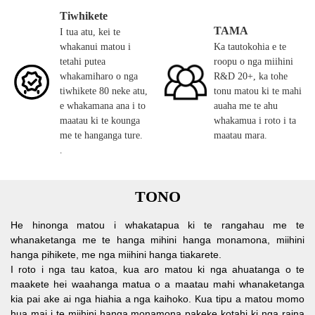
Tiwhikete
TAMA
I tua atu, kei te
whakanui matou i
Ka tautokohia e te
tetahi putea
roopu o nga miihini
whakamiharo o nga
R&D 20+, ka tohe
tiwhikete 80 neke atu,
tonu matou ki te mahi
e whakamana ana i to
auaha me te ahu
maatau ki te kounga
whakamua i roto i ta
me te hanganga ture.
maatau mara.
.
TONO
He hinonga matou i whakatapua ki te rangahau me te
whanaketanga me te hanga mihini hanga monamona, miihini
hanga pihikete, me nga miihini hanga tiakarete.
I roto i nga tau katoa, kua aro matou ki nga ahuatanga o te
maakete hei waahanga matua o a maatau mahi whanaketanga
kia pai ake ai nga hiahia a nga kaihoko. Kua tipu a matou momo
hua mai i te miihini hanga monamona pakeke kotahi ki nga raina