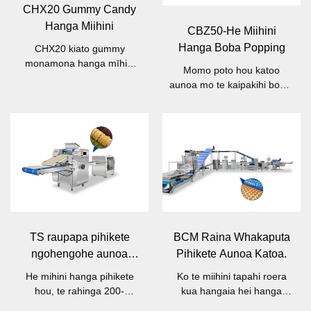
CHX20 Gummy Candy
Hanga Miihini
CBZ50-He Miihini
Hanga Boba Popping
CHX20 kiato gummy
monamona hanga mīhini
Momo poto hou katoo
kaha ki runga ki te 20kg/ia
aunoa mo te kaipakihi boba,
haora, he pai mo te
te rahinga 50-100kg/h
wheketere tauine iti.
TS raupapa pihikete
BCM Raina Whakaputa
ngohengohe aunoa
Pihikete Aunoa Katoa.
mīhini hanga
He mihini hanga pihikete
Ko te miihini tapahi roera
hou, te rahinga 200-
kua hangaia hei hanga
800kg/h
momo pihikete rereke.