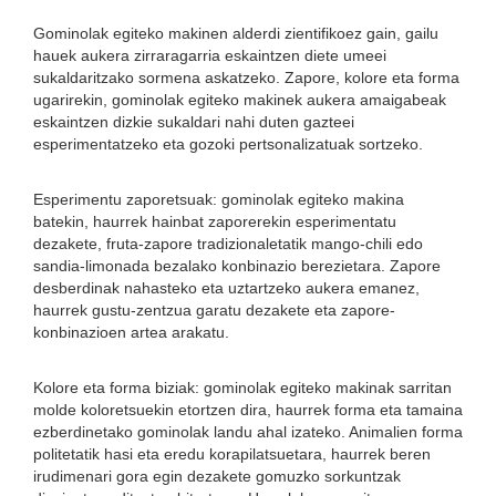
Gominolak egiteko makinen alderdi zientifikoez gain, gailu
hauek aukera zirraragarria eskaintzen diete umeei
sukaldaritzako sormena askatzeko. Zapore, kolore eta forma
ugarirekin, gominolak egiteko makinek aukera amaigabeak
eskaintzen dizkie sukaldari nahi duten gazteei
esperimentatzeko eta gozoki pertsonalizatuak sortzeko.
Esperimentu zaporetsuak: gominolak egiteko makina
batekin, haurrek hainbat zaporerekin esperimentatu
dezakete, fruta-zapore tradizionaletatik mango-chili edo
sandia-limonada bezalako konbinazio berezietara. Zapore
desberdinak nahasteko eta uztartzeko aukera emanez,
haurrek gustu-zentzua garatu dezakete eta zapore-
konbinazioen artea arakatu.
Kolore eta forma biziak: gominolak egiteko makinak sarritan
molde koloretsuekin etortzen dira, haurrek forma eta tamaina
ezberdinetako gominolak landu ahal izateko. Animalien forma
politetatik hasi eta eredu korapilatsuetara, haurrek beren
irudimenari gora egin dezakete gomuzko sorkuntzak