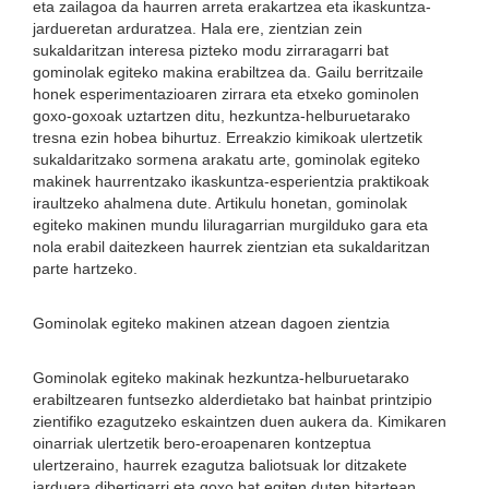
eta zailagoa da haurren arreta erakartzea eta ikaskuntza-
jardueretan arduratzea. Hala ere, zientzian zein
sukaldaritzan interesa pizteko modu zirraragarri bat
gominolak egiteko makina erabiltzea da. Gailu berritzaile
honek esperimentazioaren zirrara eta etxeko gominolen
goxo-goxoak uztartzen ditu, hezkuntza-helburuetarako
tresna ezin hobea bihurtuz. Erreakzio kimikoak ulertzetik
sukaldaritzako sormena arakatu arte, gominolak egiteko
makinek haurrentzako ikaskuntza-esperientzia praktikoak
iraultzeko ahalmena dute. Artikulu honetan, gominolak
egiteko makinen mundu liluragarrian murgilduko gara eta
nola erabil daitezkeen haurrek zientzian eta sukaldaritzan
parte hartzeko.
Gominolak egiteko makinen atzean dagoen zientzia
Gominolak egiteko makinak hezkuntza-helburuetarako
erabiltzearen funtsezko alderdietako bat hainbat printzipio
zientifiko ezagutzeko eskaintzen duen aukera da. Kimikaren
oinarriak ulertzetik bero-eroapenaren kontzeptua
ulertzeraino, haurrek ezagutza baliotsuak lor ditzakete
jarduera dibertigarri eta goxo bat egiten duten bitartean.