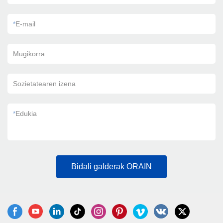
*
E-mail
Mugikorra
Sozietatearen izena
*
Edukia
Bidali galderak ORAIN