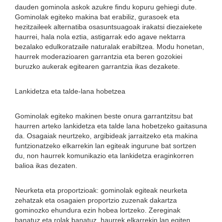
dauden gominola askok azukre findu kopuru gehiegi dute.
Gominolak egiteko makina bat erabiliz, gurasoek eta
hezitzaileek alternatiba osasuntsuagoak irakatsi diezaiekete
haurrei, hala nola eztia, astigarrak edo agave nektarra
bezalako edulkoratzaile naturalak erabiltzea. Modu honetan,
haurrek moderazioaren garrantzia eta beren gozokiei
buruzko aukerak egitearen garrantzia ikas dezakete.
Lankidetza eta talde-lana hobetzea
Gominolak egiteko makinen beste onura garrantzitsu bat
haurren arteko lankidetza eta talde lana hobetzeko gaitasuna
da. Osagaiak neurtzeko, argibideak jarraitzeko eta makina
funtzionatzeko elkarrekin lan egiteak ingurune bat sortzen
du, non haurrek komunikazio eta lankidetza eraginkorren
balioa ikas dezaten.
Neurketa eta proportzioak: gominolak egiteak neurketa
zehatzak eta osagaien proportzio zuzenak dakartza
gominozko ehundura ezin hobea lortzeko. Zereginak
banatuz eta rolak banatuz, haurrek elkarrekin lan egiten