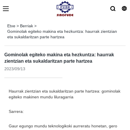
Etxe
>
Berriak
>
Gominolak egiteko makina eta hezkuntza: haurrak zientzian
eta sukaldaritzan parte hartzea
Gominolak egiteko makina eta hezkuntza: haurrak
zientzian eta sukaldaritzan parte hartzea
2023/09/13
Haurrak zientzian eta sukaldaritzan parte hartzea: gominolak
egiteko makinen mundu liluragarria
Sarrera:
Gaur egungo mundu teknologikoki aurreratu honetan, gero