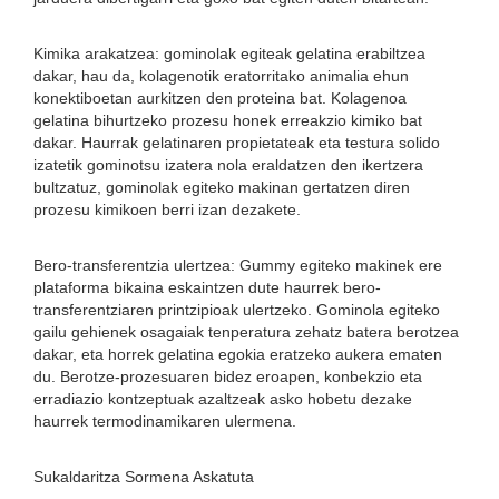
Kimika arakatzea: gominolak egiteak gelatina erabiltzea
dakar, hau da, kolagenotik eratorritako animalia ehun
konektiboetan aurkitzen den proteina bat. Kolagenoa
gelatina bihurtzeko prozesu honek erreakzio kimiko bat
dakar. Haurrak gelatinaren propietateak eta testura solido
izatetik gominotsu izatera nola eraldatzen den ikertzera
bultzatuz, gominolak egiteko makinan gertatzen diren
prozesu kimikoen berri izan dezakete.
Bero-transferentzia ulertzea: Gummy egiteko makinek ere
plataforma bikaina eskaintzen dute haurrek bero-
transferentziaren printzipioak ulertzeko. Gominola egiteko
gailu gehienek osagaiak tenperatura zehatz batera berotzea
dakar, eta horrek gelatina egokia eratzeko aukera ematen
du. Berotze-prozesuaren bidez eroapen, konbekzio eta
erradiazio kontzeptuak azaltzeak asko hobetu dezake
haurrek termodinamikaren ulermena.
Sukaldaritza Sormena Askatuta