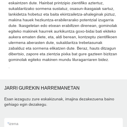
eskaintzen dute. Hainbat printzipio zientifiko aztertuz,
sukaldaritzako sormena sustatuz, osasun-ikasgaiak sartuz,
lankidetza hobetuz eta baita ekintzailetza-ahaleginak piztuz,
makina hauek hezkuntza-erabilerarako potentzial izugarria
dute. Ikasgeletan edo etxean erabiltzen direnean, gominolak
egiteko makinek haurrek aurkikuntza goxo-bidai bati ekiteko
aukera ematen diete, eta, aldi berean, kontzeptu zientifikoen
ulermena aberasten dute, sukaldaritza trebetasunak
zabalduz eta sormena elikatzen dute. Beraz, hauts ditzagun
dibertsio, zapore eta zientzia pixka bat gure gazteen bizitzan
gominolak egiteko makinen mundu liluragarriaren bidez.
.
JARRI GUREKIN HARREMANETAN
Esan iezaguzu zure eskakizunak, imajina dezakezuena baino
gehiago egin dezakegu.
*
izena