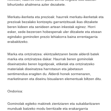
bihurtzeko ahalmena azter dezakete.
Merkatu-ikerketa eta prezioak: haurrek merkatu-ikerketak eta
prezioak bezalako kontzeptu garrantzitsuak ikas ditzakete
beren kideen eta senideen artean inkestak eginez. Horri
esker, xede-bezeroen hobespenak uler ditzakete eta etxean
egindako gominolen prezio lehiakorra baina errentagarria
erabakitzeko.
Marka eta ontziratzea: ekintzailetzaren beste alderdi batek
marka eta ontziratzea dakar. Haurrak beren gominolak
diseinatzeko beren logotipoak, etiketak eta ontziratzeko
materialak diseinatzea harrotasun eta jabetasun
sentimendua eragiten du. Alderdi honek sormenaren,
marketinaren eta diseinu bisualaren elementuak biltzen ditu.
Ondorioa:
Gominolak egiteko makinek zientziaren eta sukaldaritzaren
munduak batzeko modu berritzaile eta erakargarria