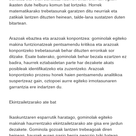
ikasten dute helburu komun bat lortzeko. Horrek
matematikarako trebetasunak garatzen ditu neurriak eta
zatikiak lantzen dituzten heinean, talde-lana sustatzen duten
bitartean.
Arazoak ebaztea eta arazoak konpontzea: gominolak egiteko
makina funtzionatzeak pentsamendu kritikoa eta arazoak
konpontzeko trebetasunak behar dituzten erronkak sor
ditzake. Esate baterako, gominolak behar bezala ezartzen ez
badira, haurrek eztabaidetan parte har dezakete akats
posibleak identifikatzeko eta zuzentzeko. Arazoak
konpontzeko prozesu honek haien pentsamendu analitikoa
suspertzeaz gain, oztopoei aurre egiteko irmotasunaren
garrantzia ere indartzen du.
Ekintzailetzarako ate bat
Ikaskuntzaren esparrutik haratago, gominolak egiteko
makinak haurrentzako ekintzailetzarako ate gisa ere jardun
dezakete. Gominola gozoak lantzen trebeagoak diren
heinean, haurrek euren pasio berria negozio txiki batean