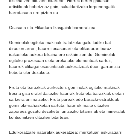
diseinatzen dituzten bitartean. Horrek beren gaitasun
artistikoak hobetzeaz gain, sukaldaritzako lorpenengatik
harrotasuna ere pizten du.
Osasuna eta Elikadura Ikasgaiak barneratzea
Gominolak egiteko makinak tratatzeko gailu ludiko bat
dirudien arren, haurrei osasunari eta elikadurari buruz
irakasteko aukera bikaina ere eskaintzen du. Gominolak
egiteko prozesuan dieta orekatuko elementuak sartuz,
haurrek elikagai osasuntsuak aukeratzeak duen garrantzia
hobeto uler dezakete.
Fruta eta barazkiak aurkezten: gominolak egiteko makinak
tresna gisa erabil daitezke haurrak fruta eta barazkiak dietan
sartzera animatzeko. Fruta pureak edo barazki-estraktuak
gominola-nahasketan sartuta, haurrek maite dituzten
zaporeez gozatu dezakete funtsezko bitaminak eta mineralak
kontsumitzen dituzten bitartean.
Edulkoratzaile naturalak aukeratzea: merkatuan eskuragarri