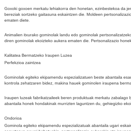
Goxoki goxoen merkatu lehiakorra den honetan, ezinbestekoa da jen
bereziak sortzeko gaitasuna eskaintzen die. Moldeen pertsonalizaz
ematen diete.
Animalien itxurako gominolak landu edo gominolak pertsonalizatzek
diren gominolak ekoizteko aukera ematen die. Pertsonalizazio honek
Kalitatea Bermatzeko Iraupen Luzea
Perfekzioa zaintzea
Gominolak egiteko ekipamendu espezializatuen beste abantaila esa
kontrola zehatzaren bidez, makina hauek gominolen iraupena bermat
Iraupen luzeak fabrikatzaileek beren produktuak merkatu zabalago
abantaila honek hondakinak murrizten laguntzen du, gehiegizko eko
Ondorioa
Gominola egiteko ekipamendu espezializatuak abantaila ugari eskaint