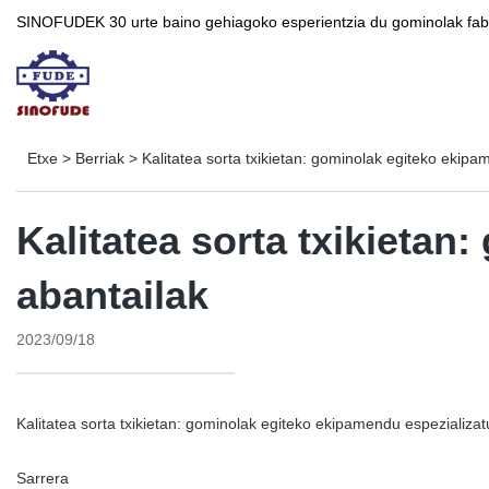
SINOFUDEK 30 urte baino gehiagoko esperientzia du gominolak fabr
Etxe
>
Berriak
>
Kalitatea sorta txikietan: gominolak egiteko ekip
Kalitatea sorta txikieta
abantailak
2023/09/18
Kalitatea sorta txikietan: gominolak egiteko ekipamendu espezializa
Sarrera