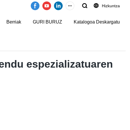
Hizkuntza
Berriak
GURI BURUZ
Katalogoa Deskargatu
mendu espezializatuaren