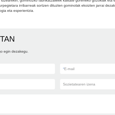
 luzearekin, gominozko fabrikatzaileek kalitate goreneko gozokiak eta 
aurpegietara irribarreak sortzen dituzten gominolak ekoizten jarrai de
ogia eta esperientzia.
ETAN
go egin dezakegu.
*
E-mail
Sozietatearen izena