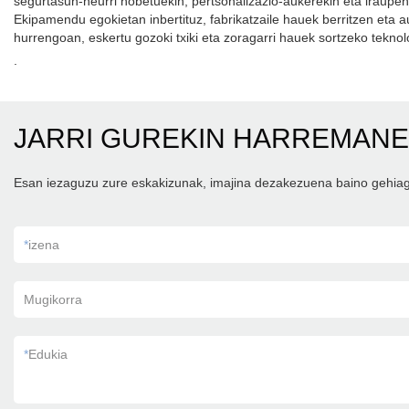
segurtasun-neurri hobetuekin, pertsonalizazio-aukerekin eta iraupen
Ekipamendu egokietan inbertituz, fabrikatzaile hauek berritzen eta 
hurrengoan, eskertu gozoki txiki eta zoragarri hauek sortzeko teknol
.
JARRI GUREKIN HARREMAN
Esan iezaguzu zure eskakizunak, imajina dezakezuena baino gehia
*
izena
Mugikorra
*
Edukia