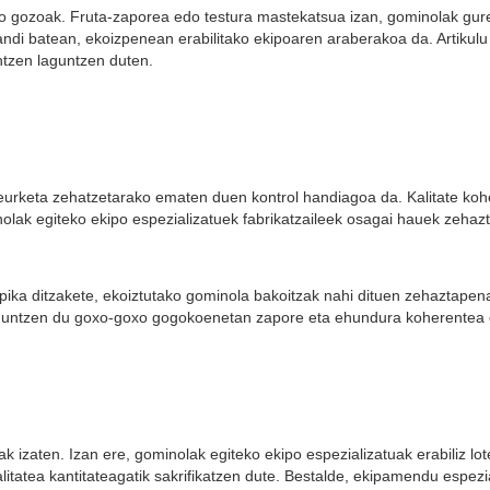
ko gozoak. Fruta-zaporea edo testura mastekatsua izan, gominolak gu
handi batean, ekoizpenean erabilitako ekipoaren araberakoa da. Artikul
ntzen laguntzen duten.
neurketa zehatzetarako ematen duen kontrol handiagoa da. Kalitate ko
inolak egiteko ekipo espezializatuek fabrikatzaileek osagai hauek zeha
ka ditzakete, ekoiztutako gominola bakoitzak nahi dituen zehaztapenak
 laguntzen du goxo-goxo gogokoenetan zapore eta ehundura koherentea
 izaten. Izan ere, gominolak egiteko ekipo espezializatuak erabiliz lo
atea kantitateagatik sakrifikatzen dute. Bestalde, ekipamendu espezial