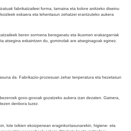
uak fabrikatzaileei forma, tamaina eta kolore anitzeko diseinu
ekoizleek eskaera eta lehentasun zehatzei erantzuteko aukera
ikatzaileek beren sormena bereganatu eta ikusmen erakargarriak
eta atsegina eskaintzen du, gominolak are atseginagoak eginez.
asuna da. Fabrikazio-prozesuan zehar tenperatura eta hezetasun
o bezeroek goxo-goxoak gozatzeko aukera izan dezaten. Gainera,
itezen denbora luzez.
n, lote txikien ekoizpenean eraginkortasunarekin, higiene- eta