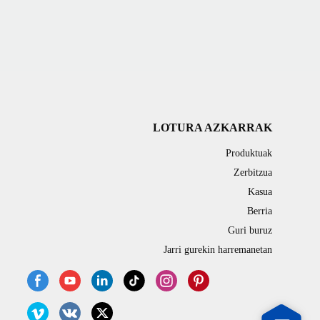
LOTURA AZKARRAK
Produktuak
Zerbitzua
Kasua
Berria
Guri buruz
Jarri gurekin harremanetan