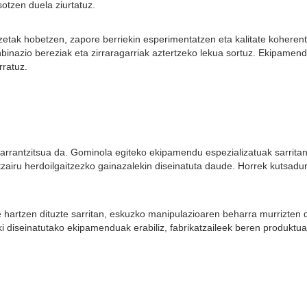
otzen duela ziurtatuz.
ezetak hobetzen, zapore berriekin esperimentatzen eta kalitate koherent
nazio bereziak eta zirraragarriak aztertzeko lekua sortuz. Ekipamendu
rratuz.
rantzitsua da. Gominola egiteko ekipamendu espezializatuak sarritan e
tzairu herdoilgaitzezko gainazalekin diseinatuta daude. Horrek kutsad
artzen dituzte sarritan, eskuzko manipulazioaren beharra murrizten d
 diseinatutako ekipamenduak erabiliz, fabrikatzaileek beren produktua