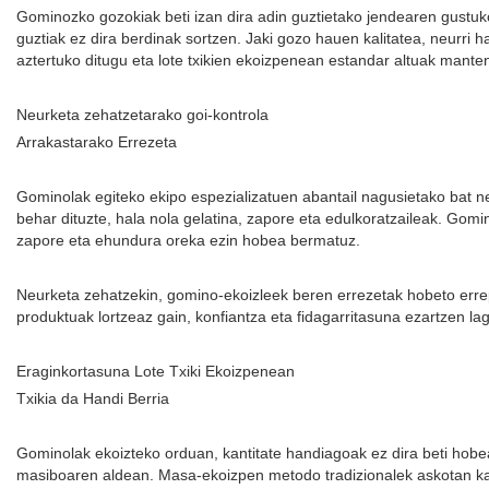
Gominozko gozokiak beti izan dira adin guztietako jendearen gustu
guztiak ez dira berdinak sortzen. Jaki gozo hauen kalitatea, neurri 
aztertuko ditugu eta lote txikien ekoizpenean estandar altuak mante
Neurketa zehatzetarako goi-kontrola
Arrakastarako Errezeta
Gominolak egiteko ekipo espezializatuen abantail nagusietako bat 
behar dituzte, hala nola gelatina, zapore eta edulkoratzaileak. Gom
zapore eta ehundura oreka ezin hobea bermatuz.
Neurketa zehatzekin, gomino-ekoizleek beren errezetak hobeto errepi
produktuak lortzeaz gain, konfiantza eta fidagarritasuna ezartzen
Eraginkortasuna Lote Txiki Ekoizpenean
Txikia da Handi Berria
Gominolak ekoizteko orduan, kantitate handiagoak ez dira beti hobeak
masiboaren aldean. Masa-ekoizpen metodo tradizionalek askotan kalit