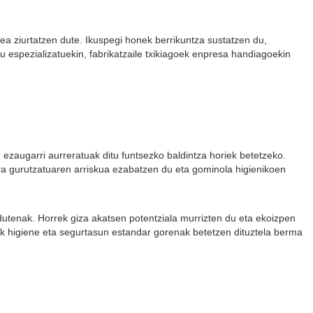
ea ziurtatzen dute. Ikuspegi honek berrikuntza sustatzen du,
 espezializatuekin, fabrikatzaile txikiagoek enpresa handiagoekin
zaugarri aurreratuak ditu funtsezko baldintza horiek betetzeko.
ura gurutzatuaren arriskua ezabatzen du eta gominola higienikoen
utenak. Horrek giza akatsen potentziala murrizten du eta ekoizpen
k higiene eta segurtasun estandar gorenak betetzen dituztela berma