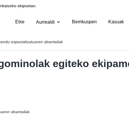
ikatzeko ekipoetan.
Etxe
Berrikuspen
Kasuak
Aurrealdi
amendu espezializatuaren abantailak
n: gominolak egiteko ekipa
tuaren abantailak