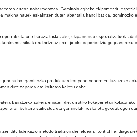
dearen artean nabarmentzea. Gominola egiteko ekipamendu espezializat
ioa makina hauek eskaintzen duten abantaila handi bat da, gominozko 
o oporrak eta une bereziak islatzeko, ekipamendu espezializatuek fabr
 kontsumitzaileak erakartzeaz gain, jateko esperientzia gogoangarria 
nguratsu bat gominozko produktuen iraupena nabarmen luzatzeko gait
zen dute zaporea eta kalitatea kaltetu gabe.
 batera banatzeko aukera ematen die, urrutiko kokapenetan kokatutak
izpenaren beharra saihestuz eta gominolak fresko eta goxoak egon da
zen ditu fabrikazio metodo tradizionalen aldean. Kontrol handiagoareki