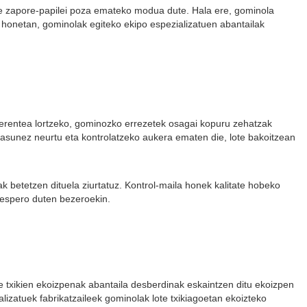
re zapore-papilei poza emateko modua dute. Hala ere, gominola
u honetan, gominolak egiteko ekipo espezializatuen abantailak
herentea lortzeko, gominozko errezetek osagai kopuru zehatzak
ztasunez neurtu eta kontrolatzeko aukera ematen die, lote bakoitzean
 betetzen dituela ziurtatuz. Kontrol-maila honek kalitate hobeko
 espero duten bezeroekin.
te txikien ekoizpenak abantaila desberdinak eskaintzen ditu ekoizpen
izatuek fabrikatzaileek gominolak lote txikiagoetan ekoizteko