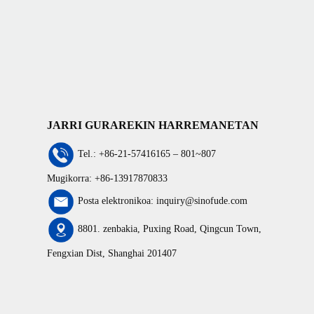
JARRI GURAREKIN HARREMANETAN
Tel.: +86-21-57416165 – 801~807
Mugikorra: +86-13917870833
Posta elektronikoa: inquiry@sinofude.com
8801. zenbakia, Puxing Road, Qingcun Town,
Fengxian Dist, Shanghai 201407