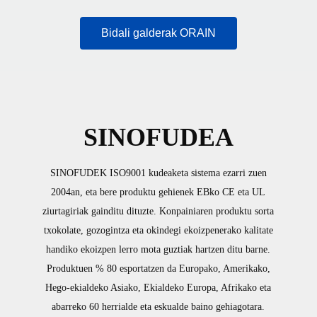
Bidali galderak ORAIN
SINOFUDEA
SINOFUDEK ISO9001 kudeaketa sistema ezarri zuen
2004an, eta bere produktu gehienek EBko CE eta UL
ziurtagiriak gainditu dituzte. Konpainiaren produktu sorta
txokolate, gozogintza eta okindegi ekoizpenerako kalitate
handiko ekoizpen lerro mota guztiak hartzen ditu barne.
Produktuen % 80 esportatzen da Europako, Amerikako,
Hego-ekialdeko Asiako, Ekialdeko Europa, Afrikako eta
abarreko 60 herrialde eta eskualde baino gehiagotara.