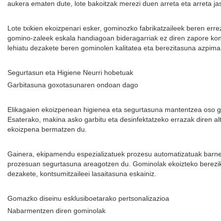
aukera ematen dute, lote bakoitzak merezi duen arreta eta arreta jas
Lote txikien ekoizpenari esker, gominozko fabrikatzaileek beren err
gomino-zaleek eskala handiagoan bideragarriak ez diren zapore konbi
lehiatu dezakete beren gominolen kalitatea eta berezitasuna azpima
Segurtasun eta Higiene Neurri hobetuak
Garbitasuna goxotasunaren ondoan dago
Elikagaien ekoizpenean higienea eta segurtasuna mantentzea oso gar
Esaterako, makina asko garbitu eta desinfektatzeko errazak diren al
ekoizpena bermatzen du.
Gainera, ekipamendu espezializatuek prozesu automatizatuak barne h
prozesuan segurtasuna areagotzen du. Gominolak ekoizteko bereziki
dezakete, kontsumitzaileei lasaitasuna eskainiz.
Gomazko diseinu esklusiboetarako pertsonalizazioa
Nabarmentzen diren gominolak