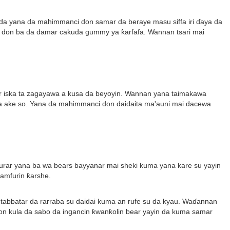
da yana da mahimmanci don samar da beraye masu siffa iri ɗaya da
ri don ba da damar cakuda gummy ya ƙarfafa. Wannan tsari mai
mar iska ta zagayawa a kusa da beyoyin. Wannan yana taimakawa
a ake so. Yana da mahimmanci don daidaita ma'auni mai dacewa
turar yana ba wa bears bayyanar mai sheki kuma yana kare su yayin
amfurin ƙarshe.
 tabbatar da rarraba su daidai kuma an rufe su da kyau. Waɗannan
n kula da sabo da ingancin ƙwanƙolin bear yayin da kuma samar