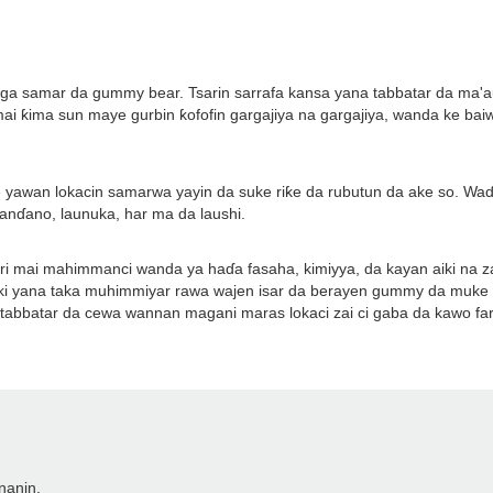
uyi ga samar da gummy bear. Tsarin sarrafa kansa yana tabbatar da ma
 mai ƙima sun maye gurbin ƙofofin gargajiya na gargajiya, wanda ke b
 yawan lokacin samarwa yayin da suke riƙe da rubutun da ake so. Wa
nɗano, launuka, har ma da laushi.
ri mai mahimmanci wanda ya haɗa fasaha, kimiyya, da kayan aiki na z
i yana taka muhimmiyar rawa wajen isar da berayen gummy da muke ƙa
abbatar da cewa wannan magani maras lokaci zai ci gaba da kawo far
nanin.