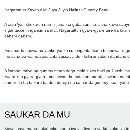
Nagartattun Kayan Aiki: Juya Juyin Halittar Gummy Bear
A cikin 'yan shekarun nan, injunan ci-gaba sun fito, suna kawo sa
ingantaccen ingancin samfur. Nagartattun gyare-gyare tare da ƙira
dabam dabam.
Fasahar bushewa na yanke-yanke sun inganta tsarin bushewa, rage
ma suna ba wa masana'anta sassauci don ƙirƙirar sabon ɗanɗano ɗa
A ƙarshe, tafiya na gummy bears daga mold zuwa baki ya ƙunshi tsa
ƙwararrun gyare-gyare, bushewa, da matakan marufi, kowane matak
damar da ba ta ƙare ba don duniya na samar da gummy bear, yana t
.
SAUKAR DA MU
Kawai gaya mana bukatunku, zamu iya yin fiye da yadda zaku iya tu