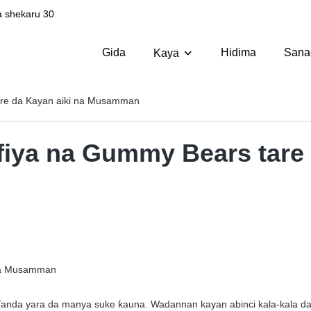
 shekaru 30
Gida
Hidima
Sana
Kaya
are da Kayan aiki na Musamman
fiya na Gummy Bears tare 
 na Musamman
ɗanda yara da manya suke ƙauna. Wadannan kayan abinci kala-kala d