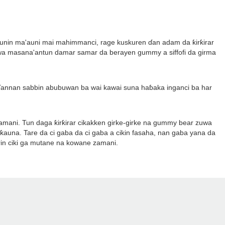
'aunin ma'auni mai mahimmanci, rage kuskuren ɗan adam da ƙirƙirar
aiwa masana'antun damar samar da berayen gummy a siffofi da girma
ɗannan sabbin abubuwan ba wai kawai suna haɓaka inganci ba har
amani. Tun daga ƙirƙirar cikakken girke-girke na gummy bear zuwa
una. Tare da ci gaba da ci gaba a cikin fasaha, nan gaba yana da
in ciki ga mutane na kowane zamani.