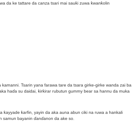
awa da ke tattare da canza tsari mai sauƙi zuwa ƙwanƙolin
kamanni. Tsarin yana farawa tare da tsara girke-girke wanda zai ba
ka haɗa su daidai, ƙirƙirar rubutun gummy bear sa hannu da muka
 ƙayyade ƙarfin, yayin da aka auna abun ciki na ruwa a hankali
 don samun bayanin ɗanɗanon da ake so.