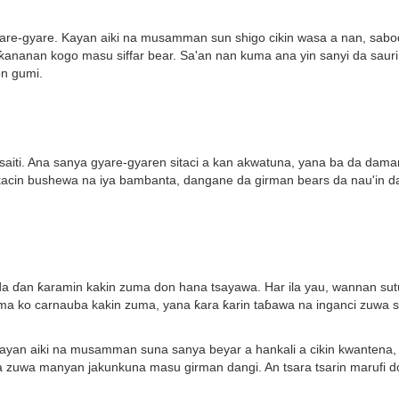
yare-gyare. Kayan aiki na musamman sun shigo cikin wasa a nan, sabo
 ƙananan kogo masu siffar bear. Sa'an nan kuma ana yin sanyi da sau
on gumi.
 saiti. Ana sanya gyare-gyaren sitaci a kan akwatuna, yana ba da da
acin bushewa na iya bambanta, dangane da girman bears da nau'in d
u da ɗan ƙaramin kakin zuma don hana tsayawa. Har ila yau, wannan su
uma ko carnauba kakin zuma, yana ƙara ƙarin taɓawa na inganci zuwa s
Kayan aiki na musamman suna sanya beyar a hankali a cikin kwantena,
zuwa manyan jakunkuna masu girman dangi. An tsara tsarin marufi do