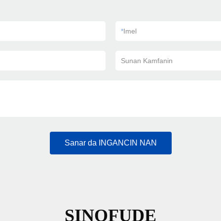
*
Imel
Sunan Kamfanin
Sanar da INGANCIN NAN
SINOFUDE