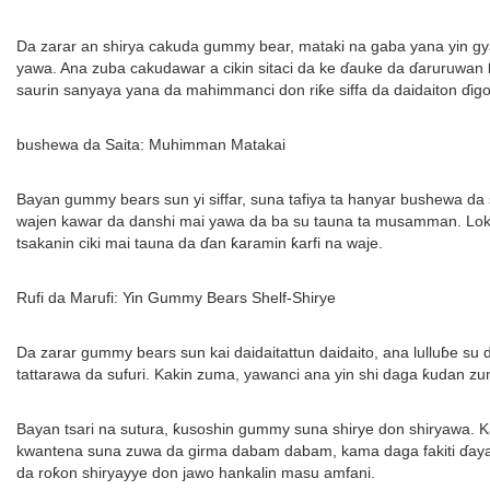
Da zarar an shirya cakuda gummy bear, mataki na gaba yana yin g
yawa. Ana zuba cakudawar a cikin sitaci da ke ɗauke da ɗaruruwan
saurin sanyaya yana da mahimmanci don riƙe siffa da daidaiton ɗig
bushewa da Saita: Muhimman Matakai
Bayan gummy bears sun yi siffar, suna tafiya ta hanyar bushewa da
wajen kawar da danshi mai yawa da ba su tauna ta musamman. Lok
tsakanin ciki mai tauna da ɗan ƙaramin ƙarfi na waje.
Rufi da Marufi: Yin Gummy Bears Shelf-Shirye
Da zarar gummy bears sun kai daidaitattun daidaito, ana lulluɓe s
tattarawa da sufuri. Kakin zuma, yawanci ana yin shi daga ƙudan z
Bayan tsari na sutura, ƙusoshin gummy suna shirye don shiryawa. 
kwantena suna zuwa da girma dabam dabam, kama daga fakiti ɗaya 
da roƙon shiryayye don jawo hankalin masu amfani.