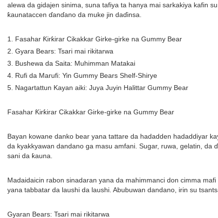
alewa da gidajen sinima, suna tafiya ta hanya mai sarkakiya kafin s
ƙaunataccen ɗanɗano da muke jin daɗinsa.
1. Fasahar Ƙirƙirar Cikakkar Girke-girke na Gummy Bear
2. Gyara Bears: Tsari mai rikitarwa
3. Bushewa da Saita: Muhimman Matakai
4. Rufi da Marufi: Yin Gummy Bears Shelf-Shirye
5. Nagartattun Kayan aiki: Juya Juyin Halittar Gummy Bear
Fasahar Ƙirƙirar Cikakkar Girke-girke na Gummy Bear
Bayan kowane danko bear yana tattare da hadadden hadaddiyar kayan
da kyakkyawan dandano ga masu amfani. Sugar, ruwa, gelatin, da 
sani da ƙauna.
Madaidaicin rabon sinadaran yana da mahimmanci don cimma mafi kya
yana tabbatar da laushi da laushi. Abubuwan dandano, irin su tsan
Gyaran Bears: Tsari mai rikitarwa