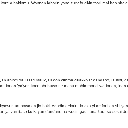
u kare a bakinmu. Wannan labarin yana zurfafa cikin tsari mai ban sha'
 abinci da lissafi mai kyau don cimma cikakkiyar dandano, laushi, da 
ɗanɗanon 'ya'yan itace abubuwa ne masu mahimmanci waɗanda, idan a
wun taunawa da jin baki. Adadin gelatin da aka yi amfani da shi yana
tsar 'ya'yan itace ko kayan ɗanɗano na wucin gadi, ana ƙara su sosai