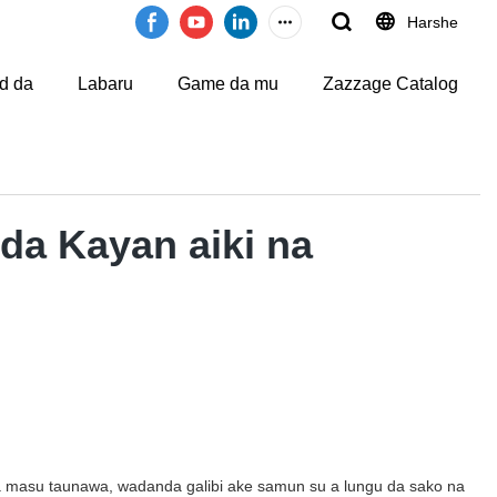
Harshe
d da
Labaru
Game da mu
Zazzage Catalog
da Kayan aiki na
a masu taunawa, wadanda galibi ake samun su a lungu da sako na