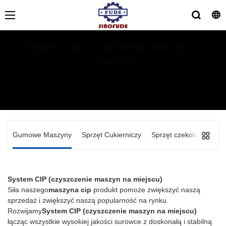
System Cip (czyszczenie maszyn na
miejscu)
Dom
>
Produkty
>
Gumowe Maszyny
>
System Cip (czyszczenie
maszyn na miejscu)
Gumowe Maszyny
Sprzęt Cukierniczy
Sprzęt czekoladowy
System CIP (czyszczenie maszyn na miejscu)
Siła naszego
maszyna cip
produkt pomoże zwiększyć naszą
sprzedaż i zwiększyć naszą popularność na rynku.
Rozwijamy
System CIP (czyszczenie maszyn na miejscu)
łącząc wszystkie wysokiej jakości surowce z doskonałą i stabilną