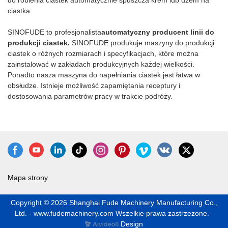
obrotowym z gorącym
ciastka.
powietrzem lub piecu
tunelowym.
SINOFUDE to profesjonalista
automatyczny
producent linii do
produkcji ciastek.
SINOFUDE produkuje maszyny do produkcji
ciastek o różnych rozmiarach i specyfikacjach, które można
zainstalować w zakładach produkcyjnych każdej wielkości.
Ponadto nasza maszyna do napełniania ciastek jest łatwa w
obsłudze. Istnieje możliwość zapamiętania receptury i
dostosowania parametrów pracy w trakcie podróży.
Mapa strony
Copyright © 2026 Shanghai Fude Machinery Manufacturing Co.,
Ltd. - www.fudemachinery.com Wszelkie prawa zastrzeżone.
Design