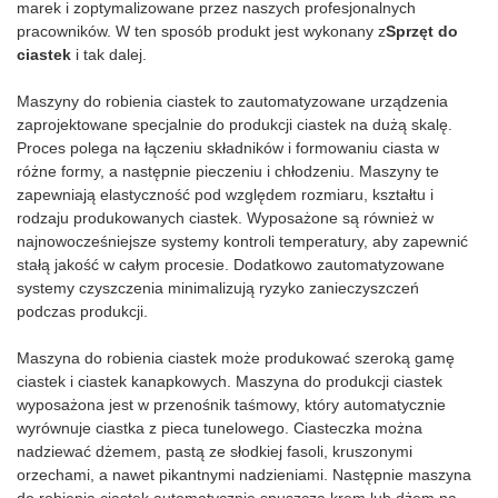
formowania ciastek. -lub linia
marek i zoptymalizowane przez naszych profesjonalnych
dziesiątki rodzajów ciasteczek i
do produkcji miękkich ciastek i
pracowników. W ten sposób produkt jest wykonany z
Sprzęt do
ciastek. Posiada funkcję
ciastek, tylko maszyna do
ciastek
i tak dalej.
przechowywania w pamięci;
formowania i maszyna z
może przechowywać
piekarnikiem wlotowym mogą
Maszyny do robienia ciastek to zautomatyzowane urządzenia
utworzone typy plików cookie.
być całym procesem
zaprojektowane specjalnie do produkcji ciastek na dużą skalę.
Możesz także ustawić sposób
formowania.
Proces polega na łączeniu składników i formowaniu ciasta w
formowania plików cookie
różne formy, a następnie pieczeniu i chłodzeniu. Maszyny te
(odkładanie lub cięcie drutu),
zapewniają elastyczność pod względem rozmiaru, kształtu i
prędkość roboczą, odstęp
rodzaju produkowanych ciastek. Wyposażone są również w
między plikami cookie itp. Za
najnowocześniejsze systemy kontroli temperatury, aby zapewnić
pomocą ekranu dotykowego,
stałą jakość w całym procesie. Dodatkowo zautomatyzowane
według potrzeb.Do wyboru
systemy czyszczenia minimalizują ryzyko zanieczyszczeń
mamy ponad 30 rodzajów dysz,
podczas produkcji.
klienci mogą wybierać w
zależności od potrzeb.
Maszyna do robienia ciastek może produkować szeroką gamę
Przybierające kształt przekąski i
ciastek i ciastek kanapkowych. Maszyna do produkcji ciastek
ciasteczka mają niepowtarzalną
wyposażona jest w przenośnik taśmowy, który automatycznie
formę i przystojny
wyrównuje ciastka z pieca tunelowego. Ciasteczka można
wygląd.Zielony korpus
nadziewać dżemem, pastą ze słodkiej fasoli, kruszonymi
wykonany przez to urządzenie
orzechami, a nawet pikantnymi nadzieniami. Następnie maszyna
można piec w piekarniku
do robienia ciastek automatycznie spuszcza krem ​​lub dżem na