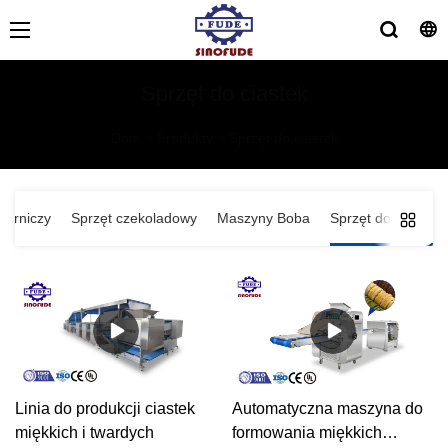
Sprzęt do ciastek
Dom
>
Produkty
>
Sprzęt do ciastek
ierniczy
Sprzęt czekoladowy
Maszyny Boba
Sprzęt do ciastek
Linia do produkcji ciastek
Automatyczna maszyna do
miękkich i twardych
formowania miękkich