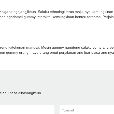
ana ngajangjikeun. Salaku téhnologi terus maju, aya kamungkinan sa
laman ngadamel gummy interaktif, kemungkinan henteu terbatas. Perja
i sareng katekunan manusa. Mesin gummy nangtung salaku conto anu b
men gummy urang, hayu urang émut perjalanan anu luar biasa anu nya
ti anu tiasa dibayangkeun.
*
E-mail