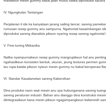
mastikeun mesin gummy bakal jalan mulus nalika diproduksi sacara
IV. Ngungkulan Tantangan
Perjalanan ti ide ka kanyataan jarang sailing lancar, sareng pame
rumusan resep gummy anu sampurna. Ngahontal kasaimbangan idéal a
diproduksi sareng dianalisis pikeun nyaring resep sareng ngahontal 
V. Fine-tuning Mékanika
Nalika nyampurnakeun resep gummy mangrupikeun hal anu penting, 
ngahasilkeun konsisten bentuk, ukuran, jeung textures permen gumm
ieu rupa-katala pikeun nyieun mesin gummy nu bakal beroperasi flaw
VI. Standar Kasalametan sareng Kabersihan
Dina produksi naon waé mesin anu aya hubunganana sareng tuange
sareng peraturan industri. Bahan anu dianggo dina konstruksi mesi
diintegrasikeun kana mesin pikeun ngagampangkeun beberesih sar