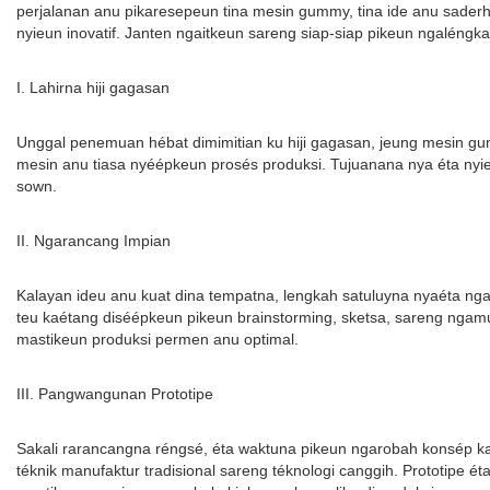
perjalanan anu pikaresepeun tina mesin gummy, tina ide anu saderh
nyieun inovatif. Janten ngaitkeun sareng siap-siap pikeun ngalén
I. Lahirna hiji gagasan
Unggal penemuan hébat dimimitian ku hiji gagasan, jeung mesin g
mesin anu tiasa nyéépkeun prosés produksi. Tujuanana nya éta nyie
sown.
II. Ngarancang Impian
Kalayan ideu anu kuat dina tempatna, lengkah satuluyna nyaéta ng
teu kaétang diséépkeun pikeun brainstorming, sketsa, sareng ngamu
mastikeun produksi permen anu optimal.
III. Pangwangunan Prototipe
Sakali rarancangna réngsé, éta waktuna pikeun ngarobah konsép k
téknik manufaktur tradisional sareng téknologi canggih. Prototipe 