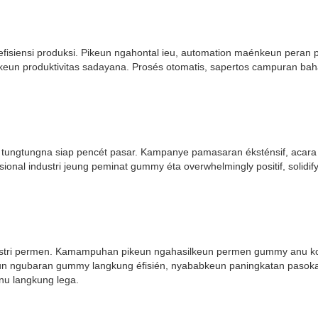
efisiensi produksi. Pikeun ngahontal ieu, automation maénkeun peran
un produktivitas sadayana. Prosés otomatis, sapertos campuran bah
 tungtungna siap pencét pasar. Kampanye pamasaran éksténsif, acar
sional industri jeung peminat gummy éta overwhelmingly positif, solidi
ri permen. Kamampuhan pikeun ngahasilkeun permen gummy anu konsis
n ngubaran gummy langkung éfisién, nyababkeun paningkatan pasokan
u langkung lega.