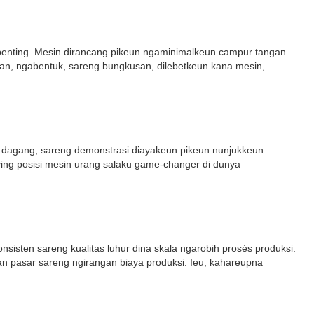
 penting. Mesin dirancang pikeun ngaminimalkeun campur tangan
an, ngabentuk, sareng bungkusan, dilebetkeun kana mesin,
a dagang, sareng demonstrasi diayakeun pikeun nunjukkeun
fying posisi mesin urang salaku game-changer di dunya
ten sareng kualitas luhur dina skala ngarobih prosés produksi.
 pasar sareng ngirangan biaya produksi. Ieu, kahareupna