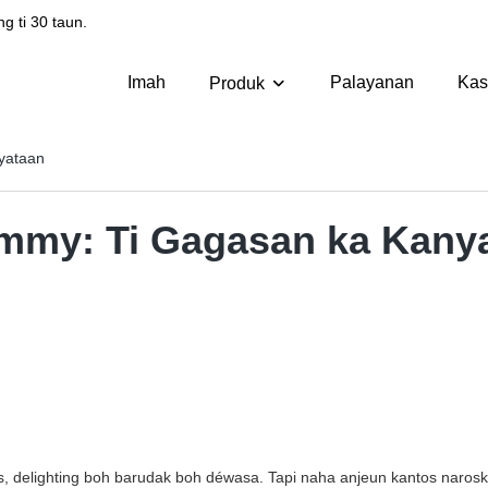
 taun.​​​​​​​
Imah
Palayanan
Kas
Produk
yataan
mmy: Ti Gagasan ka Kany
, delighting boh barudak boh déwasa. Tapi naha anjeun kantos naro