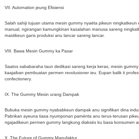
VII. Automation jeung Efisiensi
Salah sahiji tujuan utama mesin gummy nyaéta pikeun ningkatkeun 
manual, ngirangan kamungkinan kasalahan manusa sareng ningkatke
mastikeun garis produksi anu lancar sareng lancar.
VIII. Bawa Mesin Gummy ka Pasar
Saatos sababaraha taun dedikasi sareng kerja keras, mesin gummy
kaajaiban pembuatan permen revolusioner ieu. Eupan balik ti profes
confectionery.
IX. The Gummy Mesin urang Dampak
Bubuka mesin gummy nyababkeun dampak anu signifikan dina indust
Pabrikan ayeuna tiasa nyumponan paménta anu terus-terusan pikeu
ngajadikeun permen gummy langkung diaksés ku basa konsumen an
X. The Future of Gummy Manufaktur