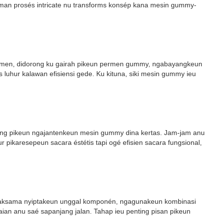
euman prosés intricate nu transforms konsép kana mesin gummy-
permen, didorong ku gairah pikeun permen gummy, ngabayangkeun
luhur kalawan efisiensi gede. Ku kituna, siki mesin gummy ieu
reng pikeun ngajantenkeun mesin gummy dina kertas. Jam-jam anu
pikaresepeun sacara éstétis tapi ogé efisien sacara fungsional,
a saksama nyiptakeun unggal komponén, ngagunakeun kombinasi
aian anu saé sapanjang jalan. Tahap ieu penting pisan pikeun