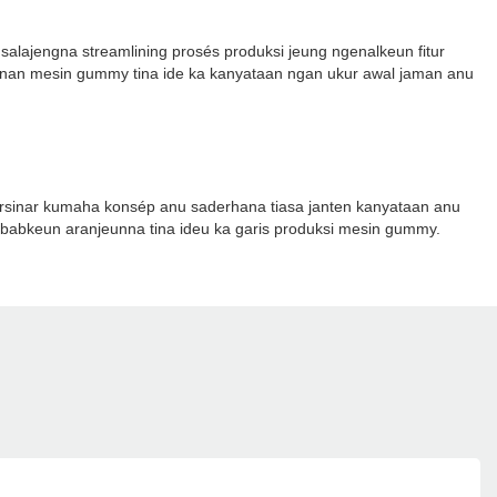
lajengna streamlining prosés produksi jeung ngenalkeun fitur
lanan mesin gummy tina ide ka kanyataan ngan ukur awal jaman anu
ersinar kumaha konsép anu saderhana tiasa janten kanyataan anu
babkeun aranjeunna tina ideu ka garis produksi mesin gummy.