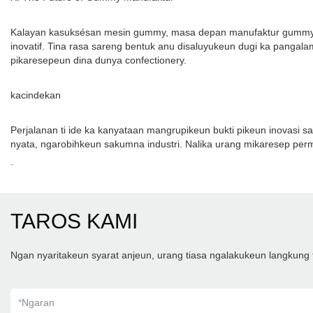
Kalayan kasuksésan mesin gummy, masa depan manufaktur gummy sig
inovatif. Tina rasa sareng bentuk anu disaluyukeun dugi ka panga
pikaresepeun dina dunya confectionery.
kacindekan
Perjalanan ti ide ka kanyataan mangrupikeun bukti pikeun inovas
nyata, ngarobihkeun sakumna industri. Nalika urang mikaresep per
.
TAROS KAMI
Ngan nyaritakeun syarat anjeun, urang tiasa ngalakukeun langkung 
*
Ngaran