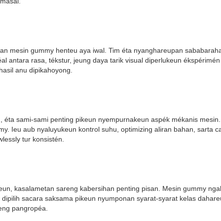
 masal.
karan mesin gummy henteu aya iwal. Tim éta nyanghareupan sababaraha 
ntara rasa, tékstur, jeung daya tarik visual diperlukeun ékspérimén
hasil anu dipikahoyong.
éta sami-sami penting pikeun nyempurnakeun aspék mékanis mesin. Ti
y. Ieu aub nyaluyukeun kontrol suhu, optimizing aliran bahan, sarta 
lessly tur konsistén.
un, kasalametan sareng kabersihan penting pisan. Mesin gummy ngala
n dipilih sacara saksama pikeun nyumponan syarat-syarat kelas dahare
eng pangropéa.