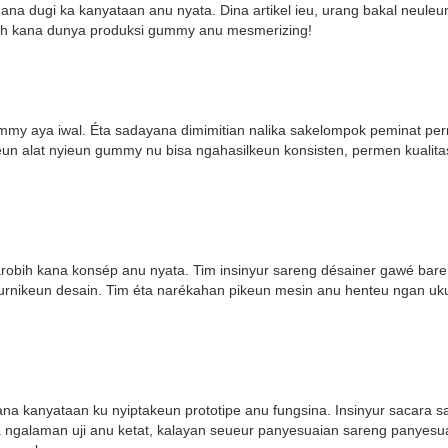
ana dugi ka kanyataan anu nyata. Dina artikel ieu, urang bakal neul
gkah kana dunya produksi gummy anu mesmerizing!
ummy aya iwal. Éta sadayana dimimitian nalika sakelompok peminat 
un alat nyieun gummy nu bisa ngahasilkeun konsisten, permen kualitas 
arobih kana konsép anu nyata. Tim insinyur sareng désainer gawé ba
rnikeun desain. Tim éta narékahan pikeun mesin anu henteu ngan ukur 
ana kanyataan ku nyiptakeun prototipe anu fungsina. Insinyur sacar
éta ngalaman uji anu ketat, kalayan seueur panyesuaian sareng panyesu