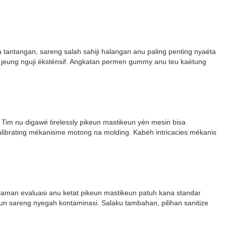
tantangan, sareng salah sahiji halangan anu paling penting nyaéta
 jeung nguji éksténsif. Angkatan permen gummy anu teu kaétung
m nu digawé tirelessly pikeun mastikeun yén mesin bisa
calibrating mékanisme motong na molding. Kabéh intricacies mékanis
man evaluasi anu ketat pikeun mastikeun patuh kana standar
un sareng nyegah kontaminasi. Salaku tambahan, pilihan sanitize