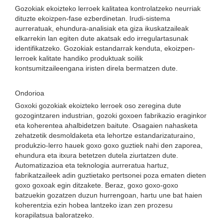
Gozokiak ekoizteko lerroek kalitatea kontrolatzeko neurriak
dituzte ekoizpen-fase ezberdinetan. Irudi-sistema
aurreratuak, ehundura-analisiak eta giza ikuskatzaileak
elkarrekin lan egiten dute akatsak edo irregulartasunak
identifikatzeko. Gozokiak estandarrak kenduta, ekoizpen-
lerroek kalitate handiko produktuak soilik
kontsumitzaileengana iristen direla bermatzen dute.
Ondorioa
Goxoki gozokiak ekoizteko lerroek oso zeregina dute
gozogintzaren industrian, gozoki goxoen fabrikazio eraginkor
eta koherentea ahalbidetzen baitute. Osagaien nahasketa
zehatzetik desmoldaketa eta lehortze estandarizaturaino,
produkzio-lerro hauek goxo goxo guztiek nahi den zaporea,
ehundura eta itxura betetzen dutela ziurtatzen dute.
Automatizazioa eta teknologia aurreratua hartuz,
fabrikatzaileek adin guztietako pertsonei poza ematen dieten
goxo goxoak egin ditzakete. Beraz, goxo goxo-goxo
batzuekin gozatzen duzun hurrengoan, hartu une bat haien
koherentzia ezin hobea lantzeko izan zen prozesu
korapilatsua baloratzeko.