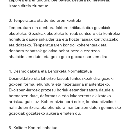
zaporea eta ehundura lote batetik bestera koherenteak
izaten direla ziurtatuz.
3. Tenperatura eta denboraren kontrola
Tenperatura eta denbora faktore kritikoak dira gozokiak
ekoizteko. Gozokiak ekoizteko lerroak sentsore eta kontrolez
hornituta daude sukaldaritza eta hozte faseak kontrolatzeko
eta doitzeko. Tenperaturaren kontrol koherenteak eta
denbora zehatzak gelatina behar bezala ezartzea
ahalbidetzen dute, eta goxo goxo goxoak sortzen dira.
4. Desmoldaketa eta Lehorketa Normalizatua
Desmoldatze eta lehortze faseak funtsezkoak dira gozoki
goxoen forma, ehundura eta hezetasuna mantentzeko.
Ekoizpen-lerroek prozesu horiek estandarizatuta daudela
bermatzen dute, deformazio edo inkoherentziak izateko
arriskua gutxituz. Koherentzia horri esker, kontsumitzaileek
nahi duten itxura eta ehundura mantentzen duten gominozko
gozokiak gozatzeko aukera ematen du.
5. Kalitate Kontrol hobetua