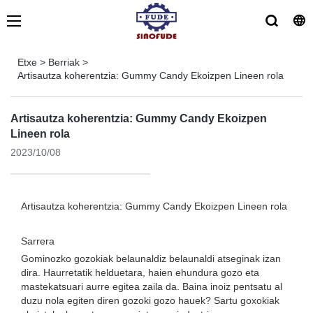
Etxe
>
Berriak
>
Artisautza koherentzia: Gummy Candy Ekoizpen Lineen rola
Artisautza koherentzia: Gummy Candy Ekoizpen
Lineen rola
2023/10/08
Artisautza koherentzia: Gummy Candy Ekoizpen Lineen rola
Sarrera
Gominozko gozokiak belaunaldiz belaunaldi atseginak izan
dira. Haurretatik helduetara, haien ehundura gozo eta
mastekatsuari aurre egitea zaila da. Baina inoiz pentsatu al
duzu nola egiten diren gozoki gozo hauek? Sartu goxokiak