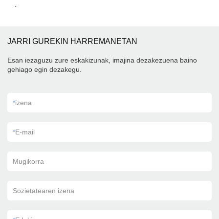
.
JARRI GUREKIN HARREMANETAN
Esan iezaguzu zure eskakizunak, imajina dezakezuena baino
gehiago egin dezakegu.
*
izena
*
E-mail
Mugikorra
Sozietatearen izena