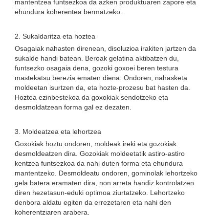
mantentzea funtsezkoa da azken produktuaren zapore eta
ehundura koherentea bermatzeko.
2. Sukaldaritza eta hoztea
Osagaiak nahasten direnean, disoluzioa irakiten jartzen da
sukalde handi batean. Beroak gelatina aktibatzen du,
funtsezko osagaia dena, gozoki goxoei beren testura
mastekatsu berezia ematen diena. Ondoren, nahasketa
moldeetan isurtzen da, eta hozte-prozesu bat hasten da.
Hoztea ezinbestekoa da goxokiak sendotzeko eta
desmoldatzean forma gal ez dezaten.
3. Moldeatzea eta lehortzea
Goxokiak hoztu ondoren, moldeak ireki eta gozokiak
desmoldeatzen dira. Gozokiak moldeetatik astiro-astiro
kentzea funtsezkoa da nahi duten forma eta ehundura
mantentzeko. Desmoldeatu ondoren, gominolak lehortzeko
gela batera eramaten dira, non arreta handiz kontrolatzen
diren hezetasun-eduki optimoa ziurtatzeko. Lehortzeko
denbora aldatu egiten da errezetaren eta nahi den
koherentziaren arabera.