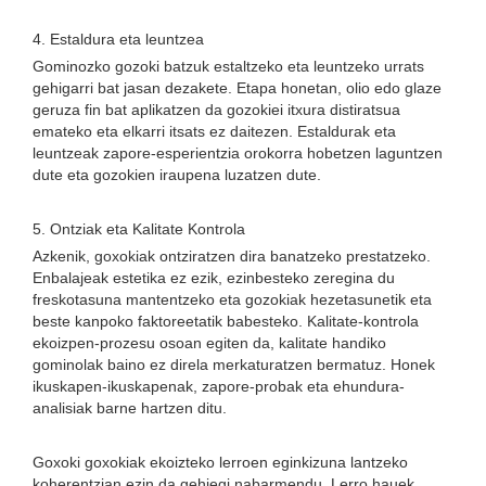
4. Estaldura eta leuntzea
Gominozko gozoki batzuk estaltzeko eta leuntzeko urrats
gehigarri bat jasan dezakete. Etapa honetan, olio edo glaze
geruza fin bat aplikatzen da gozokiei itxura distiratsua
emateko eta elkarri itsats ez daitezen. Estaldurak eta
leuntzeak zapore-esperientzia orokorra hobetzen laguntzen
dute eta gozokien iraupena luzatzen dute.
5. Ontziak eta Kalitate Kontrola
Azkenik, goxokiak ontziratzen dira banatzeko prestatzeko.
Enbalajeak estetika ez ezik, ezinbesteko zeregina du
freskotasuna mantentzeko eta gozokiak hezetasunetik eta
beste kanpoko faktoreetatik babesteko. Kalitate-kontrola
ekoizpen-prozesu osoan egiten da, kalitate handiko
gominolak baino ez direla merkaturatzen bermatuz. Honek
ikuskapen-ikuskapenak, zapore-probak eta ehundura-
analisiak barne hartzen ditu.
Goxoki goxokiak ekoizteko lerroen eginkizuna lantzeko
koherentzian ezin da gehiegi nabarmendu. Lerro hauek