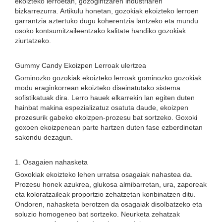
ekoizteko lerroetan, gozogintzaren industriaren
bizkarrezurra. Artikulu honetan, gozokiak ekoizteko lerroen
garrantzia aztertuko dugu koherentzia lantzeko eta mundu
osoko kontsumitzaileentzako kalitate handiko gozokiak
ziurtatzeko.
Gummy Candy Ekoizpen Lerroak ulertzea
Gominozko gozokiak ekoizteko lerroak gominozko gozokiak
modu eraginkorrean ekoizteko diseinatutako sistema
sofistikatuak dira. Lerro hauek elkarrekin lan egiten duten
hainbat makina espezializatuz osatuta daude, ekoizpen
prozesurik gabeko ekoizpen-prozesu bat sortzeko. Goxoki
goxoen ekoizpenean parte hartzen duten fase ezberdinetan
sakondu dezagun.
1. Osagaien nahasketa
Goxokiak ekoizteko lehen urratsa osagaiak nahastea da.
Prozesu honek azukrea, glukosa almibarretan, ura, zaporeak
eta koloratzaileak proportzio zehatzetan konbinatzen ditu.
Ondoren, nahasketa berotzen da osagaiak disolbatzeko eta
soluzio homogeneo bat sortzeko. Neurketa zehatzak