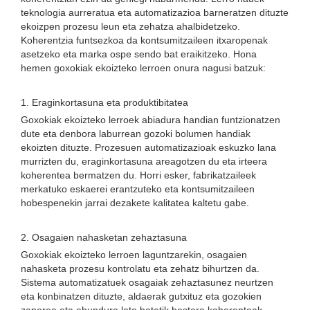
teknologia aurreratua eta automatizazioa barneratzen dituzte
ekoizpen prozesu leun eta zehatza ahalbidetzeko.
Koherentzia funtsezkoa da kontsumitzaileen itxaropenak
asetzeko eta marka ospe sendo bat eraikitzeko. Hona
hemen goxokiak ekoizteko lerroen onura nagusi batzuk:
1. Eraginkortasuna eta produktibitatea
Goxokiak ekoizteko lerroek abiadura handian funtzionatzen
dute eta denbora laburrean gozoki bolumen handiak
ekoizten dituzte. Prozesuen automatizazioak eskuzko lana
murrizten du, eraginkortasuna areagotzen du eta irteera
koherentea bermatzen du. Horri esker, fabrikatzaileek
merkatuko eskaerei erantzuteko eta kontsumitzaileen
hobespenekin jarrai dezakete kalitatea kaltetu gabe.
2. Osagaien nahasketan zehaztasuna
Goxokiak ekoizteko lerroen laguntzarekin, osagaien
nahasketa prozesu kontrolatu eta zehatz bihurtzen da.
Sistema automatizatuek osagaiak zehaztasunez neurtzen
eta konbinatzen dituzte, aldaerak gutxituz eta gozokien